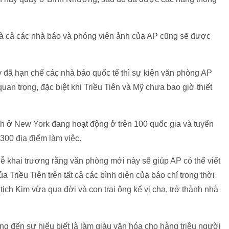
mà cả các nhà báo và phóng viên ảnh của AP cũng sẽ được
ay đã hạn chế các nhà báo quốc tế thì sự kiện văn phòng AP
an trọng, đặc biệt khi Triều Tiên và Mỹ chưa bao giờ thiết
ính ở New York đang hoạt động ở trên 100 quốc gia và tuyển
 300 địa điểm làm việc.
lễ khai trương rằng văn phòng mới này sẽ giúp AP có thể viết
ủa Triều Tiên trên tất cả các bình diện của báo chí trong thời
ịch Kim vừa qua đời và con trai ông kế vị cha, trở thành nhà
g đến sự hiểu biết là làm giàu văn hóa cho hàng triệu người