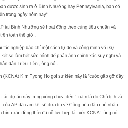
là bạn được sinh ra ở Bình Nhưỡng hay Pennsylvania, bạn có
ên trong ngày hôm nay”.
AP tại Bình Nhưỡng sẽ hoạt động theo cùng tiêu chuẩn và
rên toàn thế giới.
i tác nghiệp báo chí một cách tự do và công minh với sự
 kết sẽ làm hết sức mình để phản ánh chính xác suy nghĩ và
n dân Triều Tiên”, ông nói.
iên (KCNA) Kim Pyong Ho gọi sự kiện này là “cuộc gặp gỡ đầy
 cả các dự án này trong vòng chưa đến 1 năm là do Chủ tịch và
 của AP đã cam kết sẽ đưa tin về Cộng hòa dân chủ nhân
 chính xác đồng thời đã nỗ lực hợp tác với KCNA”, ông nói