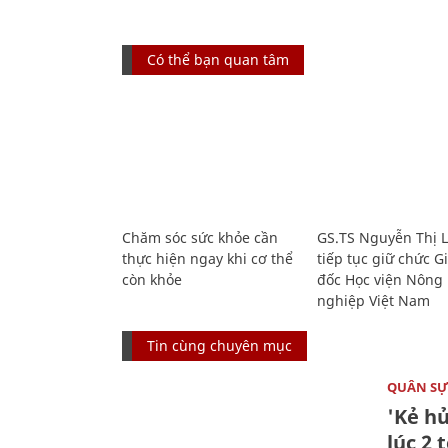
Có thể bạn quan tâm
Chăm sóc sức khỏe cần
GS.TS Nguyễn Thị 
thực hiện ngay khi cơ thể
tiếp tục giữ chức 
còn khỏe
đốc Học viện Nông
nghiệp Việt Nam
Tin cùng chuyên mục
QUÂN S
'Kẻ h
lúc 2 