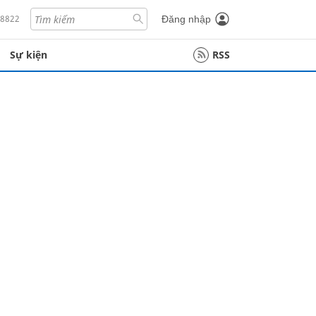
18822
Đăng nhập
Sự kiện
RSS