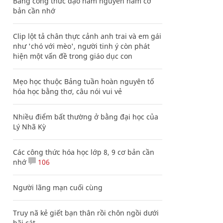
Bảng công thức đạo hàm nguyên hàm cơ
bản cần nhớ
Clip lột tả chân thực cảnh anh trai và em gái
như 'chó với mèo', người tinh ý còn phát
hiện một vấn đề trong giáo dục con
Mẹo học thuộc Bảng tuần hoàn nguyên tố
hóa học bằng thơ, câu nói vui vẻ
Nhiều điểm bất thường ở bằng đại học của
Lý Nhã Kỳ
Các công thức hóa học lớp 8, 9 cơ bản cần
nhớ
106
Người lãng mạn cuối cùng
Truy nã kẻ giết bạn thân rồi chôn ngồi dưới
bãi cát