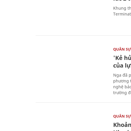
Khung th
Terminato
QUÂN S
'Kẻ h
của l
Nga đã p
phương t
nghệ bảo
trường đô
QUÂN S
Khoản