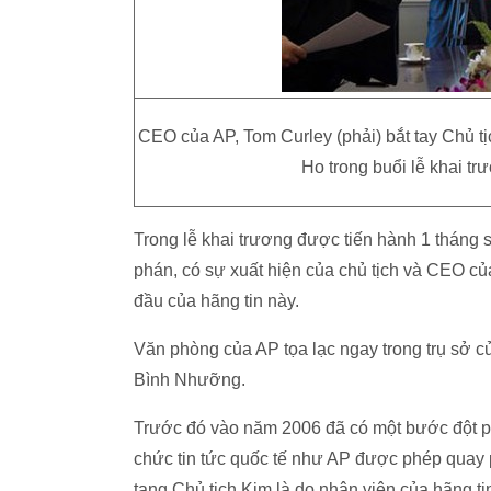
CEO của AP, Tom Curley (phải) bắt tay Chủ t
Ho trong buổi lễ khai 
Trong lễ khai trương được tiến hành 1 tháng 
phán, có sự xuất hiện của chủ tịch và CEO c
đầu của hãng tin này.
Văn phòng của AP tọa lạc ngay trong trụ sở củ
Bình Nhưỡng.
Trước đó vào năm 2006 đã có một bước đột phá
chức tin tức quốc tế như AP được phép qua
tang Chủ tịch Kim là do nhân viên của hãng 