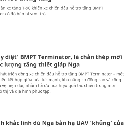
ân xe tăng T-90 khiến xe chiến đấu hỗ trợ tăng BMPT
r có độ bền bỉ vượt trội.
Ự
ủy diệt' BMPT Terminator, lá chắn thép mới
ực lượng tăng thiết giáp Nga
hát triển dòng xe chiến đấu hỗ trợ tăng BMPT Terminator – một
iện kết hợp giữa hỏa lực mạnh, khả năng cơ động cao và công
 vệ hiện đại, nhằm tối ưu hóa hiệu quả tác chiến trong môi
 thị và địa hình phức tạp.
Ự
h khắc lính dù Nga bắn hạ UAV 'khủng' của