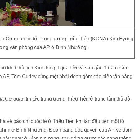
ịch Cơ quan tin tức trung ương Triều Tiên (KCNA) Kim Pyong
trương văn phòng của AP ở Bình Nhưỡng.
sau khi Chủ tịch Kim Jong Il qua đời và sau gần 1 năm đàm
ủa AP, Tom Curley cùng một phái đoàn gồm các biên tập hàng
a Cơ quan tin tức trung ương Triều Tiên ở trung tâm thủ đô
 về báo chí quốc tế ở Triều Tiên khi lần đầu tiên một tổ
y phim ở Bình Nhưỡng. Đoạn băng độc quyền của AP về đám
tin này quay ở Bình Nhưỡng, sau đó đã được các hãng thông