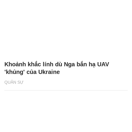
Khoảnh khắc lính dù Nga bắn hạ UAV
'khủng' của Ukraine
QUÂN SỰ