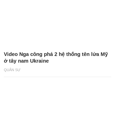
Video Nga công phá 2 hệ thống tên lửa Mỹ
ở tây nam Ukraine
QUÂN SỰ