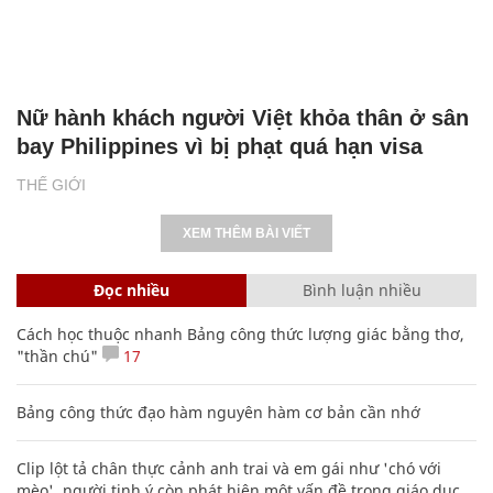
Nữ hành khách người Việt khỏa thân ở sân
bay Philippines vì bị phạt quá hạn visa
THẾ GIỚI
XEM THÊM BÀI VIẾT
Đọc nhiều
Bình luận nhiều
Cách học thuộc nhanh Bảng công thức lượng giác bằng thơ,
"thần chú"
17
Bảng công thức đạo hàm nguyên hàm cơ bản cần nhớ
Clip lột tả chân thực cảnh anh trai và em gái như 'chó với
mèo', người tinh ý còn phát hiện một vấn đề trong giáo dục