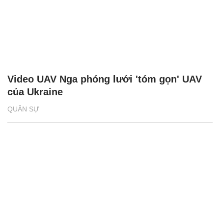
Video UAV Nga phóng lưới 'tóm gọn' UAV
của Ukraine
QUÂN SỰ