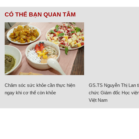
CÓ THỂ BẠN QUAN TÂM
Chăm sóc sức khỏe cần thực hiện
GS.TS Nguyễn Thị Lan ti
ngay khi cơ thể còn khỏe
chức Giám đốc Học viện
Việt Nam