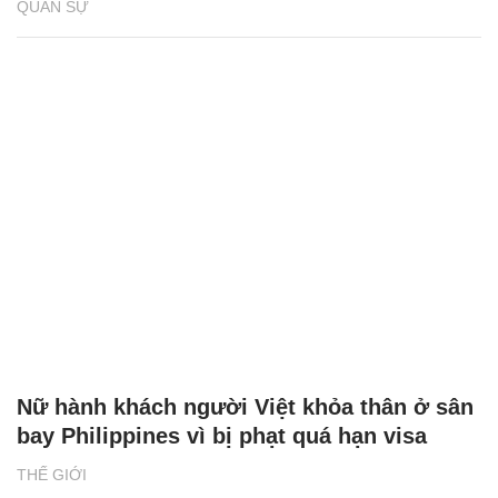
FPV Nga truy đuổi, hạ gục xe tăng Mỹ viện
trợ cho Ukraine trong đêm
QUÂN SỰ