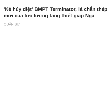
cùng lúc 2 tên lửa chống tăng
QUÂN SỰ
'Kẻ hủy diệt' BMPT Terminator, lá chắn thép