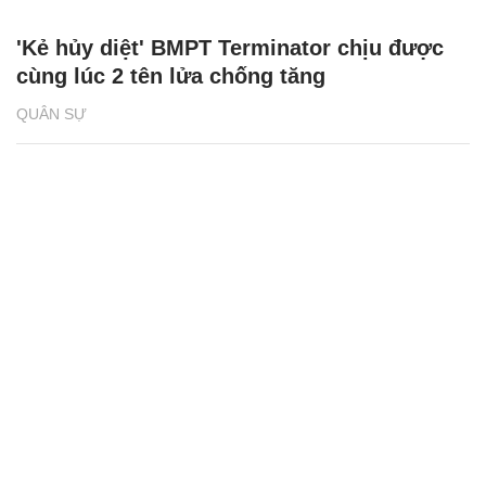
Chăm sóc sức khỏe cần thực hiện
GS.TS Nguyễn Thị Lan ti
ngay khi cơ thể còn khỏe
chức Giám đốc Học viện
Việt Nam
'Kẻ hủy diệt' BMPT Terminator chịu được