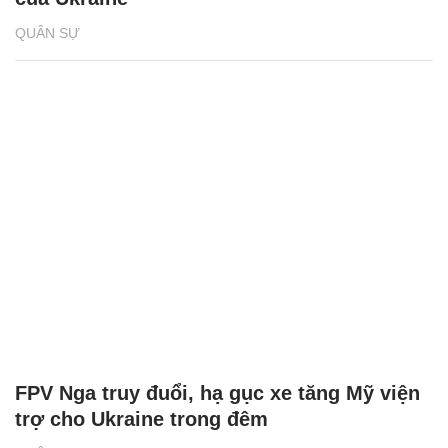
QUÂN SỰ
Video UAV Nga phóng lưới 'tóm gọn' UAV
của Ukraine
QUÂN SỰ