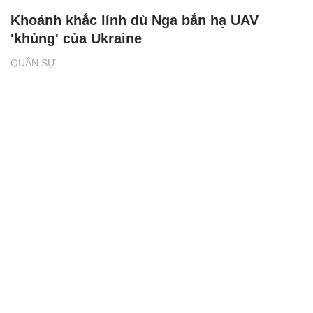
mới của lực lượng tăng thiết giáp Nga
QUÂN SỰ
Khoảnh khắc lính dù Nga bắn hạ UAV
'khủng' của Ukraine