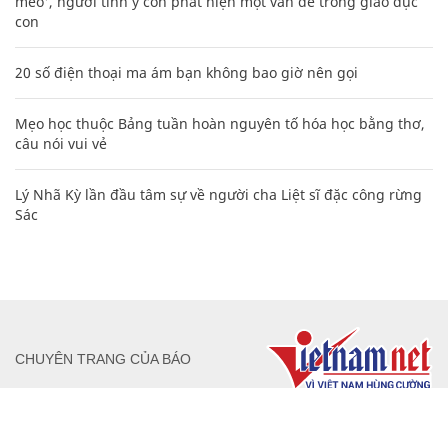
Đọc nhiều
Bình luận nhiều
Nhiều điểm bất thường ở bằng đại học của Lý Nhã Kỳ
Nguyễn Phương Hằng sở hữu khối tài sản "siêu khủng", từng
khoe sổ đỏ tính bằng cân, mắng cựu mẫu 'không có nổi
nghìn tỷ'
Cách học thuộc nhanh Bảng công thức lượng giác bằng thơ,
"thần chú"
17
Bảng công thức đạo hàm nguyên hàm cơ bản cần nhớ
Các công thức hóa học lớp 8, 9 cơ bản cần nhớ
106
Clip lột tả chân thực cảnh anh trai và em gái như 'chó với
mèo', người tinh ý còn phát hiện một vấn đề trong giáo dục
con