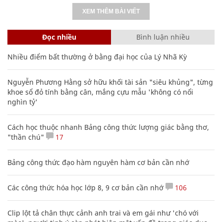
Nữ hành khách người Việt khỏa thân ở sân
bay Philippines vì bị phạt quá hạn visa
THẾ GIỚI
XEM THÊM BÀI VIẾT