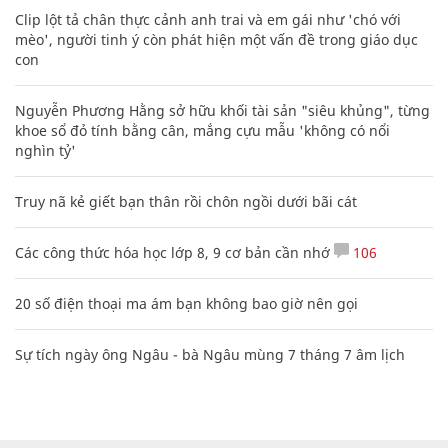
Clip lột tả chân thực cảnh anh trai và em gái như 'chó với
mèo', người tinh ý còn phát hiện một vấn đề trong giáo dục
con
Nguyễn Phương Hằng sở hữu khối tài sản "siêu khủng", từng
khoe sổ đỏ tính bằng cân, mắng cựu mẫu 'không có nổi
nghìn tỷ'
Truy nã kẻ giết bạn thân rồi chôn ngồi dưới bãi cát
Các công thức hóa học lớp 8, 9 cơ bản cần nhớ
106
20 số điện thoại ma ám bạn không bao giờ nên gọi
Sự tích ngày ông Ngâu - bà Ngâu mùng 7 tháng 7 âm lịch