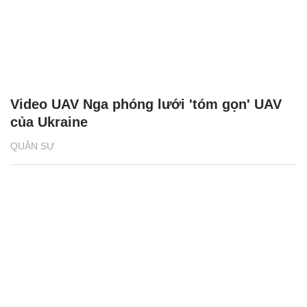
Video UAV Nga phóng lưới 'tóm gọn' UAV
của Ukraine
QUÂN SỰ