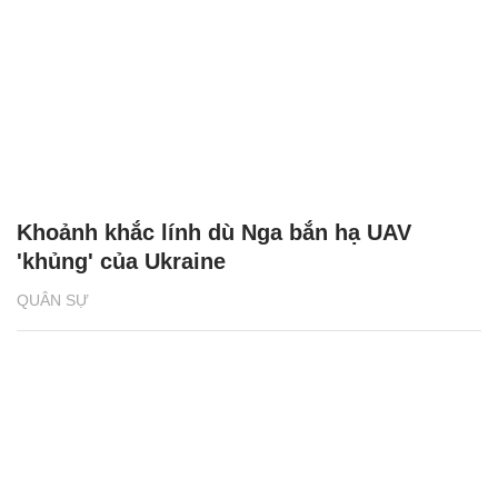
Khoảnh khắc lính dù Nga bắn hạ UAV
'khủng' của Ukraine
QUÂN SỰ