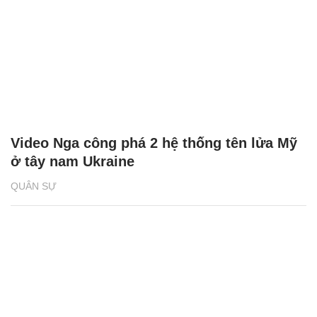
Video Nga công phá 2 hệ thống tên lửa Mỹ
ở tây nam Ukraine
QUÂN SỰ