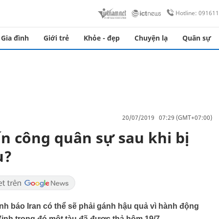
Hotline: 09161
Gia đình
Giới trẻ
Khỏe - đẹp
Chuyện lạ
Quân sự
20/07/2019 07:29 (GMT+07:00)
ấn công quân sự sau khi bị
u?
h báo Iran có thể sẽ phải gánh hậu quả vì hành động
ịnh trong đó một tàu đã được thả hôm 19/7.