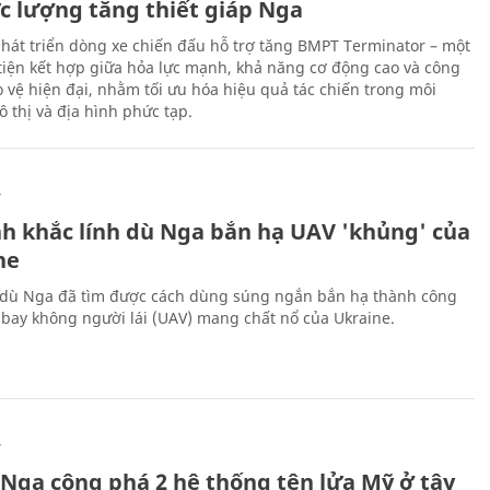
ực lượng tăng thiết giáp Nga
hát triển dòng xe chiến đấu hỗ trợ tăng BMPT Terminator – một
iện kết hợp giữa hỏa lực mạnh, khả năng cơ động cao và công
 vệ hiện đại, nhằm tối ưu hóa hiệu quả tác chiến trong môi
 thị và địa hình phức tạp.
Ự
h khắc lính dù Nga bắn hạ UAV 'khủng' của
ne
 dù Nga đã tìm được cách dùng súng ngắn bắn hạ thành công
bay không người lái (UAV) mang chất nổ của Ukraine.
Ự
 Nga công phá 2 hệ thống tên lửa Mỹ ở tây