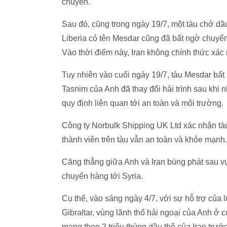
chuyển.
Sau đó, cũng trong ngày 19/7, một tàu chở dầ
Liberia có tên Mesdar cũng đã bất ngờ chuyển
Vào thời điểm này, Iran không chính thức xác
Tuy nhiên vào cuối ngày 19/7, tàu Mesdar bất 
Tasnim của Anh đã thay đổi hải trình sau khi
quy định liên quan tới an toàn và môi trường.
Công ty Norbulk Shipping UK Ltd xác nhận tàu
thành viên trên tàu vẫn an toàn và khỏe mạnh.
Căng thẳng giữa Anh và Iran bùng phát sau vụ
chuyển hàng tới Syria.
Cụ thể, vào sáng ngày 4/7, với sự hỗ trợ của
Gibraltar, vùng lãnh thổ hải ngoại của Anh ở 
mang theo 2 triệu thùng dầu thô của Iran trư