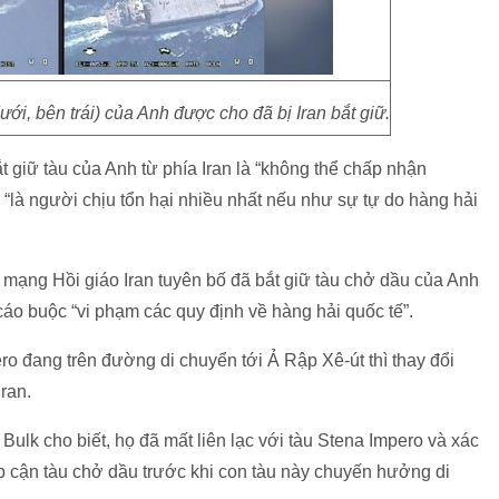
ới, bên trái) của Anh được cho đã bị Iran bắt giữ.
giữ tàu của Anh từ phía Iran là “không thể chấp nhận
 “là người chịu tổn hại nhiều nhất nếu như sự tự do hàng hải
mạng Hồi giáo Iran tuyên bố đã bắt giữ tàu chở dầu của Anh
áo buộc “vi phạm các quy định về hàng hải quốc tế”.
ero đang trên đường di chuyển tới Ả Rập Xê-út thì thay đổi
ran.
ulk cho biết, họ đã mất liên lạc với tàu Stena Impero và xác
ếp cận tàu chở dầu trước khi con tàu này chuyến hưởng di