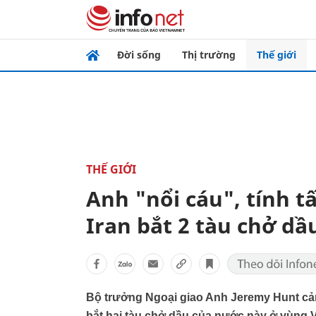
Đời sống
Thị trường
Thế giới
THẾ GIỚI
Anh "nổi cáu", tính t
Iran bắt 2 tàu chở dầ
Bộ trưởng Ngoại giao Anh Jeremy Hunt cản
bắt hai tàu chở dầu của nước này ở vùng V