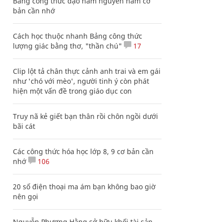
Bảng công thức đạo hàm nguyên hàm cơ
bản cần nhớ
Cách học thuộc nhanh Bảng công thức
lượng giác bằng thơ, "thần chú"
17
Clip lột tả chân thực cảnh anh trai và em gái
như 'chó với mèo', người tinh ý còn phát
hiện một vấn đề trong giáo dục con
Truy nã kẻ giết bạn thân rồi chôn ngồi dưới
bãi cát
Các công thức hóa học lớp 8, 9 cơ bản cần
nhớ
106
20 số điện thoại ma ám bạn không bao giờ
nên gọi
Nguyễn Phương Hằng sở hữu khối tài sản