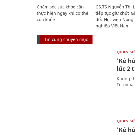
Chăm sóc sức khỏe cần
GS.TS Nguyễn Thị 
thực hiện ngay khi cơ thể
tiếp tục giữ chức 
còn khỏe
đốc Học viện Nông
nghiệp Việt Nam
Tin cùng chuyên mục
QUÂN S
'Kẻ h
lúc 2 
Khung th
Terminato
QUÂN S
'Kẻ h