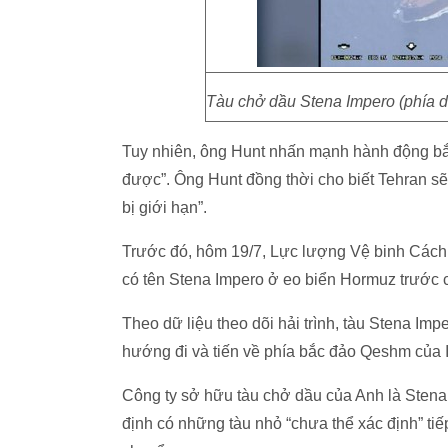
Tàu chở dầu Stena Impero (phía dư
Tuy nhiên, ông Hunt nhấn mạnh hành động bắt 
được”. Ông Hunt đồng thời cho biết Tehran sẽ
bị giới hạn”.
Trước đó, hôm 19/7, Lực lượng Vệ binh Cách 
có tên Stena Impero ở eo biển Hormuz trước c
Theo dữ liệu theo dõi hải trình, tàu Stena Imp
hướng đi và tiến về phía bắc đảo Qeshm của I
Công ty sở hữu tàu chở dầu của Anh là Stena B
định có những tàu nhỏ “chưa thể xác định” ti