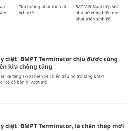
Lan
Tìm hướng phát triển du
BAT Việt Nam tiếp sức
Giám
lịch y tế
phụ nữ vùng biên giới
phát triển sinh kế
Ự
ủy diệt' BMPT Terminator chịu được cùng
tên lửa chống tăng
ân xe tăng T-90 khiến xe chiến đấu hỗ trợ tăng BMPT
r có độ bền bỉ vượt trội.
Ự
ủy diệt' BMPT Terminator, lá chắn thép mới