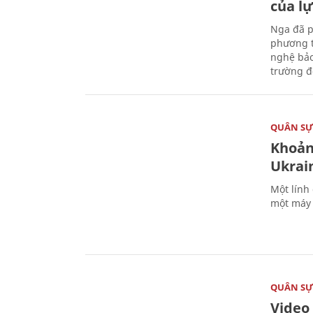
của l
Nga đã p
phương t
nghệ bảo
trường đô
QUÂN S
Khoản
Ukrai
Một lính
một máy 
QUÂN S
Video