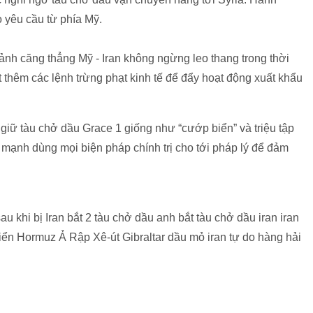
o yêu cầu từ phía Mỹ.
 cảnh căng thẳng Mỹ - Iran không ngừng leo thang trong thời
 thêm các lệnh trừng phạt kinh tế để đẩy hoạt động xuất khẩu
giữ tàu chở dầu Grace 1 giống như “cướp biển” và triệu tập
 mạnh dùng mọi biện pháp chính trị cho tới pháp lý để đảm
u khi bị Iran bắt 2 tàu chở dầu anh bắt tàu chở dầu iran iran
iển Hormuz Ả Rập Xê-út Gibraltar dầu mỏ iran tự do hàng hải