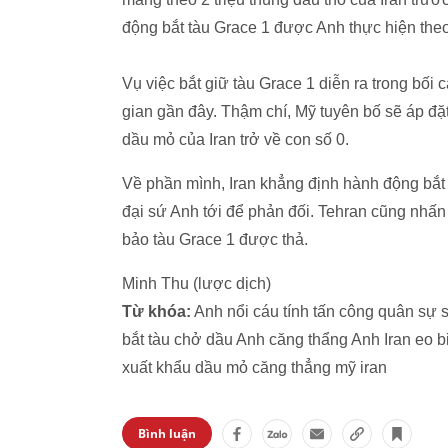
động bắt tàu Grace 1 được Anh thực hiện the
Vụ việc bắt giữ tàu Grace 1 diễn ra trong bối
gian gần đây. Thậm chí, Mỹ tuyên bố sẽ áp đặt
dầu mỏ của Iran trở về con số 0.
Về phần mình, Iran khẳng định hành động bắt 
đại sứ Anh tới để phản đối. Tehran cũng nhấn
bảo tàu Grace 1 được thả.
Minh Thu (lược dịch)
Từ khóa:
Anh nổi cáu tính tấn công quân sự sa
bắt tàu chở dầu Anh căng thẩng Anh Iran eo b
xuất khẩu dầu mỏ căng thẳng mỹ iran
Bình luận