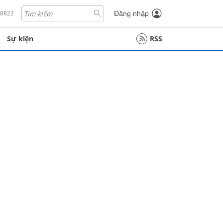
18822
Đăng nhập
Sự kiện
RSS