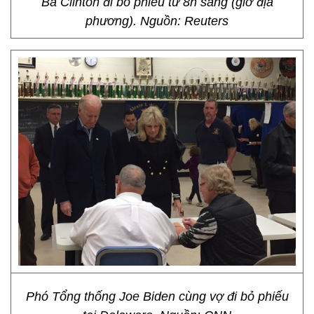
Bà Clinton đi bỏ phiếu từ 8h sáng (giờ địa
phương). Nguồn: Reuters
Phó Tổng thống Joe Biden cùng vợ đi bỏ phiếu