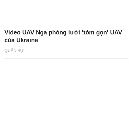
Video UAV Nga phóng lưới 'tóm gọn' UAV
của Ukraine
QUÂN SỰ