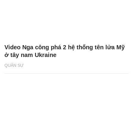
Video Nga công phá 2 hệ thống tên lửa Mỹ
ở tây nam Ukraine
QUÂN SỰ