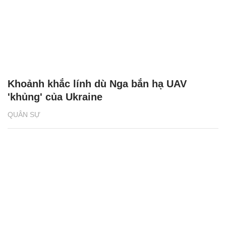
Khoảnh khắc lính dù Nga bắn hạ UAV
'khủng' của Ukraine
QUÂN SỰ