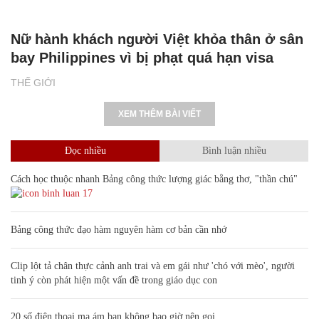
Nữ hành khách người Việt khỏa thân ở sân
bay Philippines vì bị phạt quá hạn visa
THẾ GIỚI
XEM THÊM BÀI VIẾT
Đọc nhiều
Bình luận nhiều
Cách học thuộc nhanh Bảng công thức lượng giác bằng thơ, "thần chú"
17
Bảng công thức đạo hàm nguyên hàm cơ bản cần nhớ
Clip lột tả chân thực cảnh anh trai và em gái như 'chó với mèo', người
tinh ý còn phát hiện một vấn đề trong giáo dục con
20 số điện thoại ma ám bạn không bao giờ nên gọi