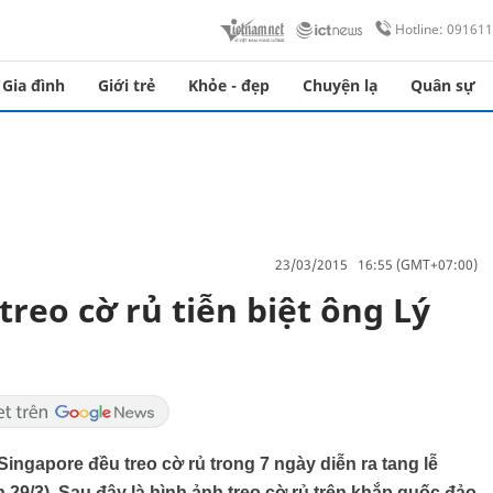
Hotline: 09161
Gia đình
Giới trẻ
Khỏe - đẹp
Chuyện lạ
Quân sự
23/03/2015 16:55 (GMT+07:00)
reo cờ rủ tiễn biệt ông Lý
Singapore đều treo cờ rủ trong 7 ngày diễn ra tang lễ
29/3). Sau đây là hình ảnh treo cờ rủ trên khắp quốc đảo