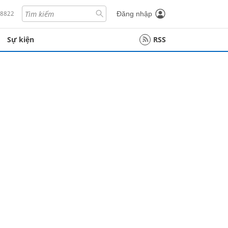
18822
Đăng nhập
Sự kiện
RSS