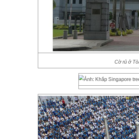
Cờ rủ ở Tò