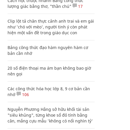
Cách học thuộc nhanh Bảng công thức
lượng giác bằng thơ, "thần chú"
17
Clip lột tả chân thực cảnh anh trai và em gái
như 'chó với mèo', người tinh ý còn phát
hiện một vấn đề trong giáo dục con
Bảng công thức đạo hàm nguyên hàm cơ
bản cần nhớ
20 số điện thoại ma ám bạn không bao giờ
nên gọi
Các công thức hóa học lớp 8, 9 cơ bản cần
nhớ
106
Nguyễn Phương Hằng sở hữu khối tài sản
"siêu khủng", từng khoe sổ đỏ tính bằng
cân, mắng cựu mẫu 'không có nổi nghìn tỷ'