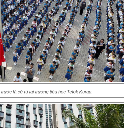
rước lá cờ rủ tại trường tiểu học Telok Kurau.