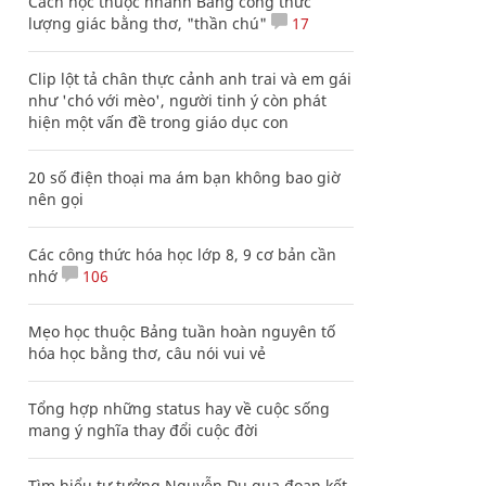
Cách học thuộc nhanh Bảng công thức
lượng giác bằng thơ, "thần chú"
17
Clip lột tả chân thực cảnh anh trai và em gái
như 'chó với mèo', người tinh ý còn phát
hiện một vấn đề trong giáo dục con
20 số điện thoại ma ám bạn không bao giờ
nên gọi
Các công thức hóa học lớp 8, 9 cơ bản cần
nhớ
106
Mẹo học thuộc Bảng tuần hoàn nguyên tố
hóa học bằng thơ, câu nói vui vẻ
Tổng hợp những status hay về cuộc sống
mang ý nghĩa thay đổi cuộc đời
Tìm hiểu tư tưởng Nguyễn Du qua đoạn kết