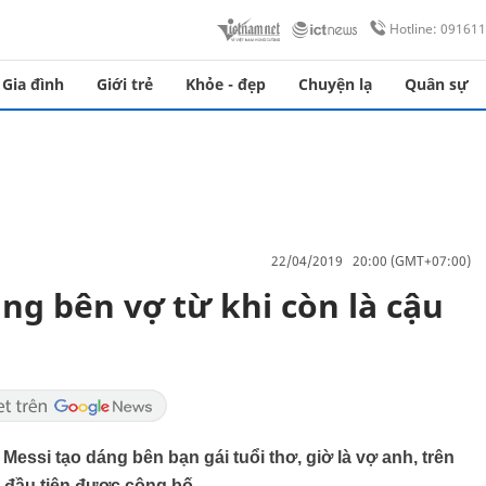
Hotline: 09161
Gia đình
Giới trẻ
Khỏe - đẹp
Chuyện lạ
Quân sự
22/04/2019 20:00 (GMT+07:00)
ng bên vợ từ khi còn là cậu
essi tạo dáng bên bạn gái tuổi thơ, giờ là vợ anh, trên
 đầu tiên được công bố.