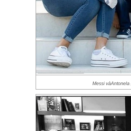
Messi vàAntonela 