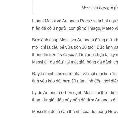
Messi và bạn gái (h
Lionel Messi và Antonela Rocuzzo là hai ngườ
hiện đã có 3 người con gồm: Thiago, Mateo và
Bức ảnh chụp Messi và
Antonela đứng giữa 
mới chỉ là cậu bé vừa tròn 10 tuổi. Bức ảnh 
thông tin trên
La Capital
, tấm ảnh chụp tại kỳ n
Messi đi “du đấu” tại một giải bóng đá dành ch
Đây là minh chứng rõ nhất về một mối tình “tha
tình yêu kéo dài hơn 20 năm tính đến thời điểm
Lý do Antonela ở bên cạnh Messi tại thời điể
tham dự giải đấu này nên đã đưa Antonela đi 
Messi khi đó là cầu thủ nhí của đội bóng Newe