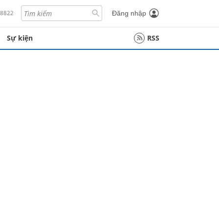
18822
Đăng nhập
Sự kiện
RSS