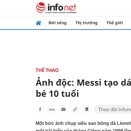
Đời sống
Thị trường
Thế giới
THỂ THAO
Ảnh độc: Messi tạo dá
bé 10 tuổi
Một bức ảnh chụp siêu sao bóng đá Lionel M
một bãi biển vào tháng Giêng năm 1998 lần