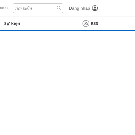
18822
Đăng nhập
Sự kiện
RSS