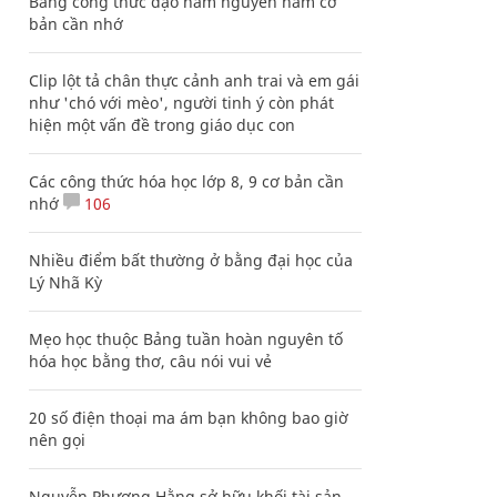
Bảng công thức đạo hàm nguyên hàm cơ
bản cần nhớ
Clip lột tả chân thực cảnh anh trai và em gái
như 'chó với mèo', người tinh ý còn phát
hiện một vấn đề trong giáo dục con
Các công thức hóa học lớp 8, 9 cơ bản cần
nhớ
106
Nhiều điểm bất thường ở bằng đại học của
Lý Nhã Kỳ
Mẹo học thuộc Bảng tuần hoàn nguyên tố
hóa học bằng thơ, câu nói vui vẻ
20 số điện thoại ma ám bạn không bao giờ
nên gọi
Nguyễn Phương Hằng sở hữu khối tài sản