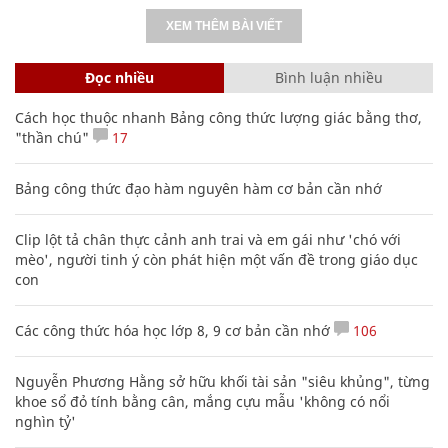
XEM THÊM BÀI VIẾT
Đọc nhiều
Bình luận nhiều
Cách học thuộc nhanh Bảng công thức lượng giác bằng thơ,
"thần chú"
17
Bảng công thức đạo hàm nguyên hàm cơ bản cần nhớ
Clip lột tả chân thực cảnh anh trai và em gái như 'chó với
mèo', người tinh ý còn phát hiện một vấn đề trong giáo dục
con
Các công thức hóa học lớp 8, 9 cơ bản cần nhớ
106
Nguyễn Phương Hằng sở hữu khối tài sản "siêu khủng", từng
khoe sổ đỏ tính bằng cân, mắng cựu mẫu 'không có nổi
nghìn tỷ'