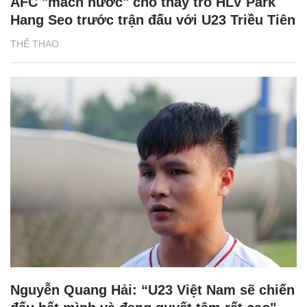
AFC "mách nước" cho thầy trò HLV Park
Hang Seo trước trận đấu với U23 Triều Tiên
THỂ THAO
Nguyễn Quang Hải: “U23 Việt Nam sẽ chiến