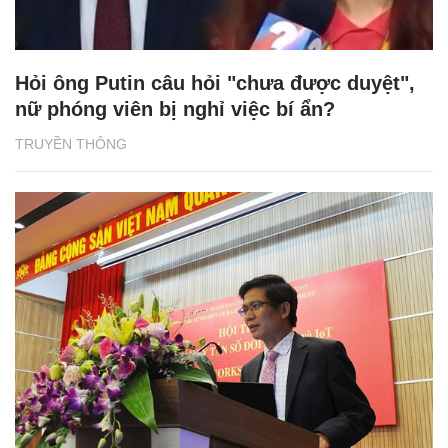
Hỏi ông Putin câu hỏi "chưa được duyệt",
nữ phóng viên bị nghỉ việc bí ẩn?
TRUYỀN THÔNG