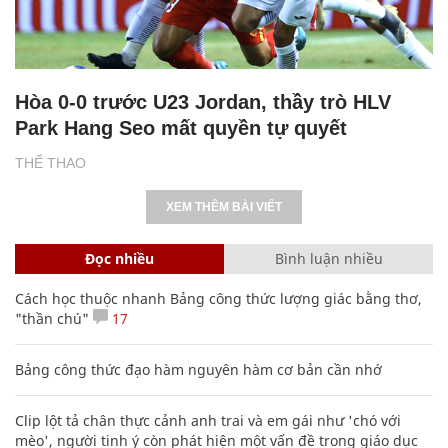
Hòa 0-0 trước U23 Jordan, thầy trò HLV
Park Hang Seo mất quyền tự quyết
THỂ THAO
XEM THÊM BÀI VIẾT
Đọc nhiều
Bình luận nhiều
Cách học thuộc nhanh Bảng công thức lượng giác bằng thơ,
"thần chú"
17
Bảng công thức đạo hàm nguyên hàm cơ bản cần nhớ
Clip lột tả chân thực cảnh anh trai và em gái như 'chó với
mèo', người tinh ý còn phát hiện một vấn đề trong giáo dục