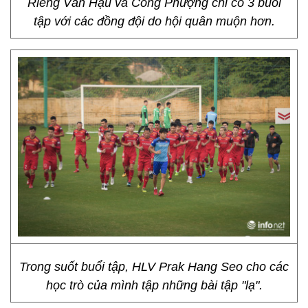
Riêng Văn Hậu và Công Phượng chỉ có 3 buổi
tập với các đồng đội do hội quân muộn hơn.
Trong suốt buổi tập, HLV Prak Hang Seo cho các
học trò của mình tập những bài tập "lạ".