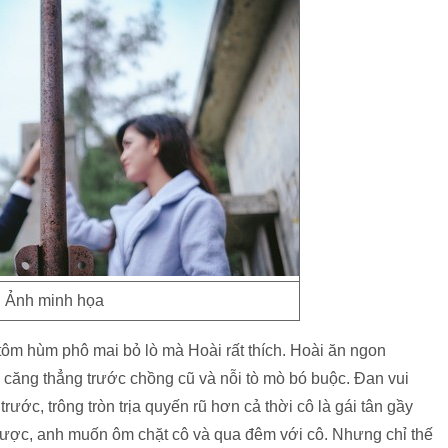
Ảnh minh họa
tôm hùm phô mai bỏ lò mà Hoài rất thích. Hoài ăn ngon
căng thẳng trước chồng cũ và nỗi tò mò bó buộc. Đan vui
ước, trông tròn trịa quyến rũ hơn cả thời cô là gái tân gầy
được, anh muốn ôm chặt cô và qua đêm với cô. Nhưng chỉ thế