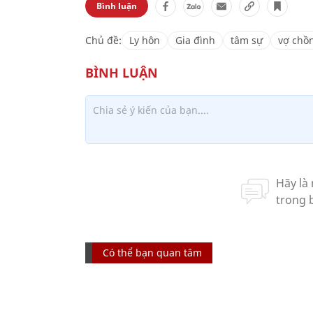
Bình luận
Chủ đề:
Ly hôn
Gia đình
tâm sự
vợ chồ
Có thể bạn quan tâm