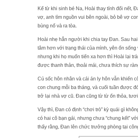
Kể từ khi sinh bé Na, Hoài thay tính đổi nết,
vợ, anh tìm nguồn vui bên ngoài, bỏ bê vợ con
bùng nổ và ra tòa.
Hoài nhẹ hẳn người khi chia tay Đan. Sau hai 
tâm hơn với trạng thái của mình, yên ổn sống
nhưng khi họ muốn tiến xa hơn thì Hoài lại tr
được thanh thản, thoải mái, chưa thích sự ràn
Cú sốc hôn nhân và cái án ly hôn vẫn khiến c
con chung mỗi ba tháng, và cuối tuần được đ
trở lại nhà vợ cũ. Đan cũng từ từ ổn thỏa, tươi
Vậy thì, Đan có định “chơi trò” kỳ quái gì kh
có hai cô bạn gái, nhưng chưa “chung kết” với
thấy rằng, Đan lên chức trưởng phòng tại công