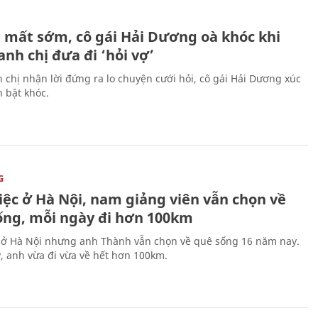
H
 mất sớm, cô gái Hải Dương oà khóc khi
nh chị đưa đi ‘hỏi vợ’
 chị nhận lời đứng ra lo chuyện cưới hỏi, cô gái Hải Dương xúc
 bật khóc.
G
iệc ở Hà Nội, nam giảng viên vẫn chọn về
ống, mỗi ngày đi hơn 100km
 ở Hà Nội nhưng anh Thành vẫn chọn về quê sống 16 năm nay.
, anh vừa đi vừa về hết hơn 100km.