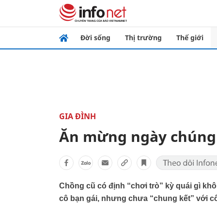
Đời sống
Thị trường
Thế giới
GIA ĐÌNH
Ăn mừng ngày chúng 
Chồng cũ có định “chơi trò” kỳ quái gì kh
cô bạn gái, nhưng chưa “chung kết” với c