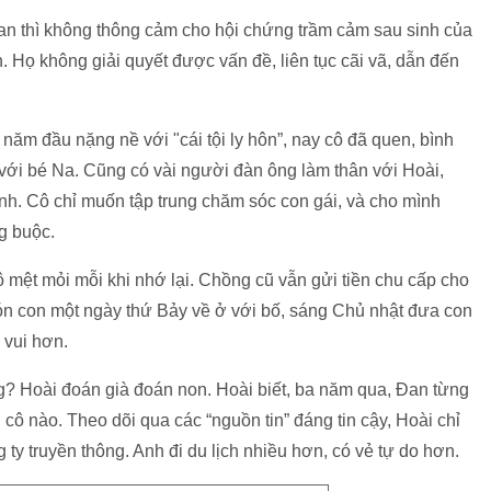
 Đan thì không thông cảm cho hội chứng trầm cảm sau sinh của
. Họ không giải quyết được vấn đề, liên tục cãi vã, dẫn đến
năm đầu nặng nề với "cái tội ly hôn”, nay cô đã quen, bình
 với bé Na. Cũng có vài người đàn ông làm thân với Hoài,
ánh. Cô chỉ muốn tập trung chăm sóc con gái, và cho mình
g buộc.
ô mệt mỏi mỗi khi nhớ lại. Chồng cũ vẫn gửi tiền chu cấp cho
ón con một ngày thứ Bảy về ở với bố, sáng Chủ nhật đưa con
 vui hơn.
ông? Hoài đoán già đoán non. Hoài biết, ba năm qua, Đan từng
 cô nào. Theo dõi qua các “nguồn tin” đáng tin cậy, Hoài chỉ
 ty truyền thông. Anh đi du lịch nhiều hơn, có vẻ tự do hơn.