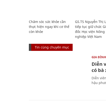
Chăm sóc sức khỏe cần
GS.TS Nguyễn Thị 
thực hiện ngay khi cơ thể
tiếp tục giữ chức 
còn khỏe
đốc Học viện Nông
nghiệp Việt Nam
Tin cùng chuyên mục
GIA ĐÌN
Diễn 
có bà
Diễn viê
hậu phươ