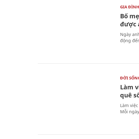
GIA ĐÌN
Bố mẹ
được a
Ngày anh
động đến
ĐỜI SỐN
Làm v
quê s
Làm việc
Mỗi ngày