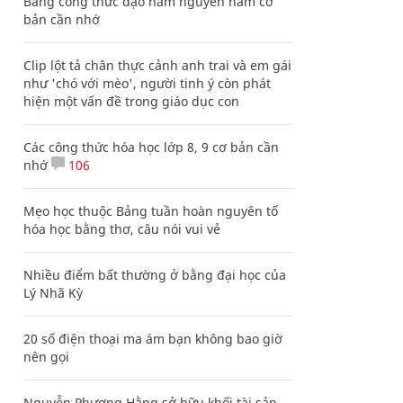
Bảng công thức đạo hàm nguyên hàm cơ
bản cần nhớ
Clip lột tả chân thực cảnh anh trai và em gái
như 'chó với mèo', người tinh ý còn phát
hiện một vấn đề trong giáo dục con
Các công thức hóa học lớp 8, 9 cơ bản cần
nhớ
106
Mẹo học thuộc Bảng tuần hoàn nguyên tố
hóa học bằng thơ, câu nói vui vẻ
Nhiều điểm bất thường ở bằng đại học của
Lý Nhã Kỳ
20 số điện thoại ma ám bạn không bao giờ
nên gọi
Nguyễn Phương Hằng sở hữu khối tài sản