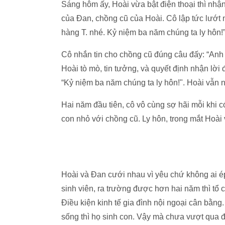
Sáng hôm ấy, Hoài vừa bật điện thoại thì nhận 
của Đan, chồng cũ của Hoài. Cô lập tức lướt 
hàng T. nhé. Kỷ niệm ba năm chúng ta ly hôn!”
Cô nhắn tin cho chồng cũ đúng câu đấy: “Anh 
Hoài tò mò, tin tưởng, và quyết định nhận lời đ
“Kỷ niệm ba năm chúng ta ly hôn!". Hoài vẫn ngạ
Hai năm đầu tiên, cô vô cùng sợ hãi mỗi khi c
con nhỏ với chồng cũ. Ly hôn, trong mắt Hoài v
Hoài và Đan cưới nhau vì yêu chứ không ai é
sinh viên, ra trường được hơn hai năm thì tổ 
Điều kiện kinh tế gia đình nội ngoại cân bằn
sống thì họ sinh con. Vậy mà chưa vượt qua 