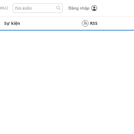
18822
Đăng nhập
Sự kiện
RSS