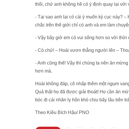
thôi, chứ anh không hề có ý định quay lại với 
- Tại sao anh lại có cái ý muốn kỳ cục này? –
chắc trên thế giới chỉ có anh và em làm chuyệ
- Vậy bây giờ em có vui sống hơn so với thời
- Có chứ! – Hoài vươn thẳng người lên – Tho
- Anh cũng thế! Vậy thì chúng ta nên ăn mừng 
hơn mà.
Hoài không đáp, cô nhấp thêm một ngụm vang
Quả thật họ đã được giải thoát! Họ cần ăn mừn
bóc đi cái nhãn ly hôn khó chịu bấy lâu trên tr
Theo Kiều Bích Hậu/ PNO