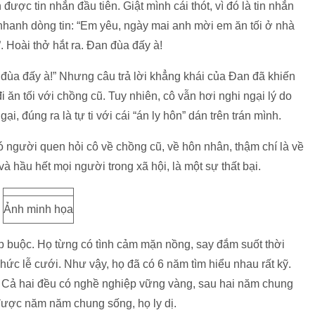
được tin nhắn đầu tiên. Giật mình cái thót, vì đó là tin nhắn
nhanh dòng tin: “Em yêu, ngày mai anh mời em ăn tối ở nhà
. Hoài thở hắt ra. Đan đùa đấy à!
đùa đấy à!” Nhưng câu trả lời khẳng khái của Đan đã khiến
i ăn tối với chồng cũ. Tuy nhiên, cô vẫn hơi nghi ngại lý do
i, đúng ra là tự ti với cái “án ly hôn” dán trên trán mình.
ó người quen hỏi cô về chồng cũ, về hôn nhân, thậm chí là về
à hầu hết mọi người trong xã hội, là một sự thất bại.
Ảnh minh họa
p buộc. Họ từng có tình cảm mặn nồng, say đắm suốt thời
chức lễ cưới. Như vậy, họ đã có 6 năm tìm hiểu nhau rất kỹ.
g. Cả hai đều có nghề nghiệp vững vàng, sau hai năm chung
được năm năm chung sống, họ ly dị.