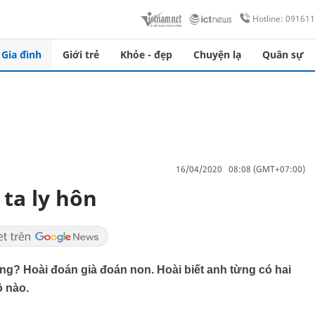
Hotline: 09161
Gia đình
Giới trẻ
Khỏe - đẹp
Chuyện lạ
Quân sự
16/04/2020 08:08 (GMT+07:00)
ta ly hôn
ông? Hoài đoán già đoán non. Hoài biết anh từng có hai
ô nào.