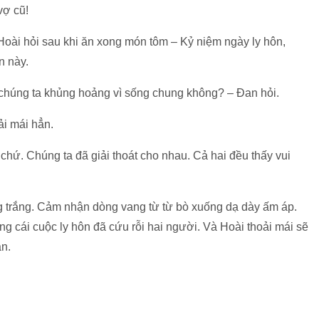
vợ cũ!
 Hoài hỏi sau khi ăn xong món tôm – Kỷ niệm ngày ly hôn,
n này.
 chúng ta khủng hoảng vì sống chung không? – Đan hỏi.
ải mái hẳn.
chứ. Chúng ta đã giải thoát cho nhau. Cả hai đều thấy vui
 trắng. Cảm nhận dòng vang từ từ bò xuống dạ dày ấm áp.
g cái cuộc ly hôn đã cứu rỗi hai người. Và Hoài thoải mái sẽ
án.