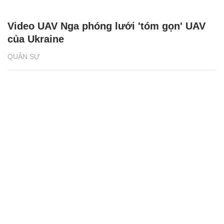
Video UAV Nga phóng lưới 'tóm gọn' UAV
của Ukraine
QUÂN SỰ