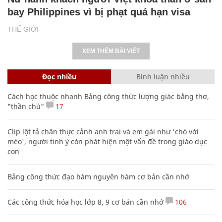
bay Philippines vì bị phạt quá hạn visa
THẾ GIỚI
XEM THÊM BÀI VIẾT
Đọc nhiều
Bình luận nhiều
Cách học thuộc nhanh Bảng công thức lượng giác bằng thơ,
"thần chú"
17
Clip lột tả chân thực cảnh anh trai và em gái như 'chó với
mèo', người tinh ý còn phát hiện một vấn đề trong giáo dục
con
Bảng công thức đạo hàm nguyên hàm cơ bản cần nhớ
Các công thức hóa học lớp 8, 9 cơ bản cần nhớ
106