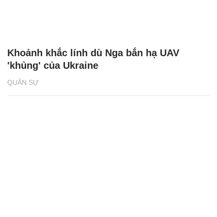
Khoảnh khắc lính dù Nga bắn hạ UAV
'khủng' của Ukraine
QUÂN SỰ