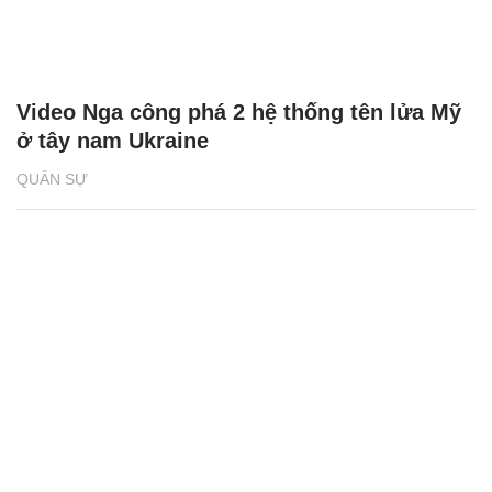
Video Nga công phá 2 hệ thống tên lửa Mỹ
ở tây nam Ukraine
QUÂN SỰ