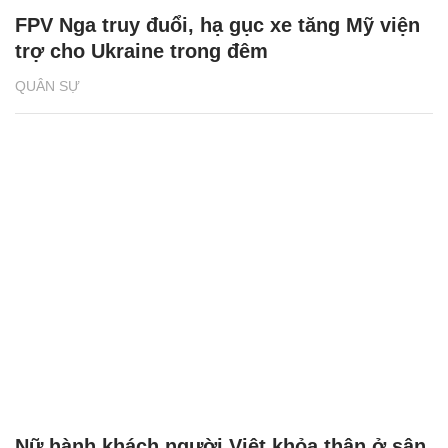
FPV Nga truy đuổi, hạ gục xe tăng Mỹ viện
trợ cho Ukraine trong đêm
QUÂN SỰ
Nữ hành khách người Việt khỏa thân ở sân