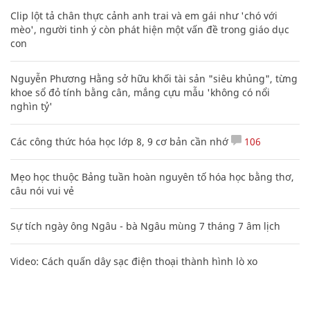
Clip lột tả chân thực cảnh anh trai và em gái như 'chó với
mèo', người tinh ý còn phát hiện một vấn đề trong giáo dục
con
Nguyễn Phương Hằng sở hữu khối tài sản "siêu khủng", từng
khoe sổ đỏ tính bằng cân, mắng cựu mẫu 'không có nổi
nghìn tỷ'
Các công thức hóa học lớp 8, 9 cơ bản cần nhớ
106
Mẹo học thuộc Bảng tuần hoàn nguyên tố hóa học bằng thơ,
câu nói vui vẻ
Sự tích ngày ông Ngâu - bà Ngâu mùng 7 tháng 7 âm lịch
Video: Cách quấn dây sạc điện thoại thành hình lò xo