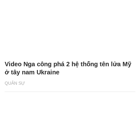
Video Nga công phá 2 hệ thống tên lửa Mỹ
ở tây nam Ukraine
QUÂN SỰ