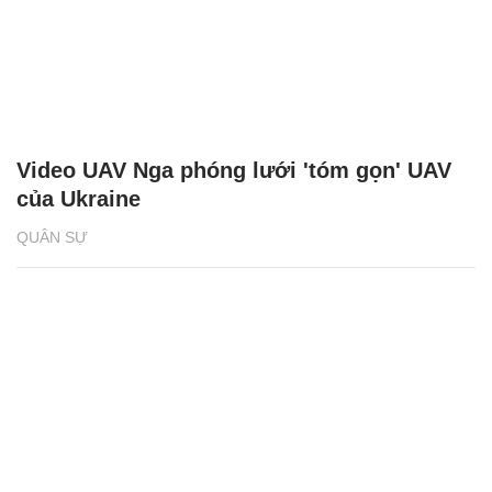
Video UAV Nga phóng lưới 'tóm gọn' UAV
của Ukraine
QUÂN SỰ