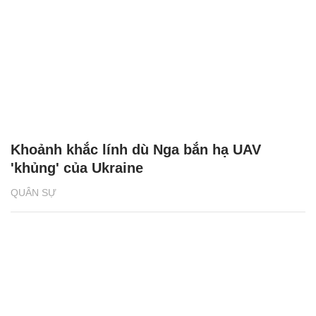
Khoảnh khắc lính dù Nga bắn hạ UAV
'khủng' của Ukraine
QUÂN SỰ