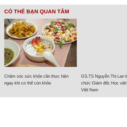
CÓ THỂ BẠN QUAN TÂM
Chăm sóc sức khỏe cần thực hiện
GS.TS Nguyễn Thị Lan ti
ngay khi cơ thể còn khỏe
chức Giám đốc Học viện
Việt Nam