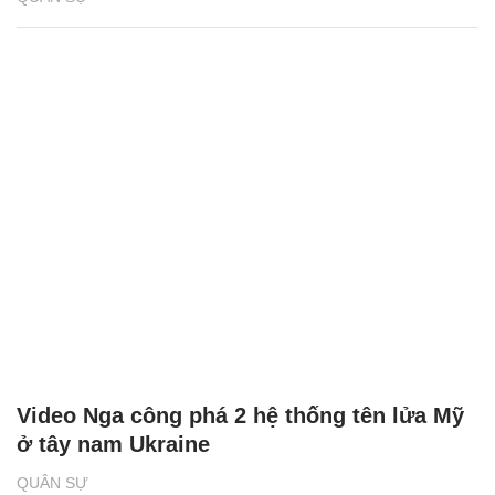
Video Nga công phá 2 hệ thống tên lửa Mỹ
ở tây nam Ukraine
QUÂN SỰ