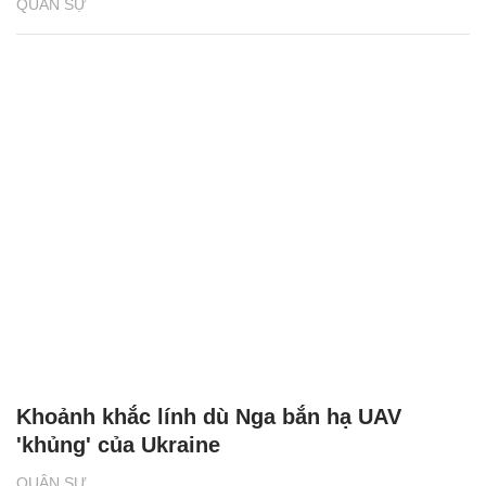
QUÂN SỰ
Khoảnh khắc lính dù Nga bắn hạ UAV
'khủng' của Ukraine
QUÂN SỰ