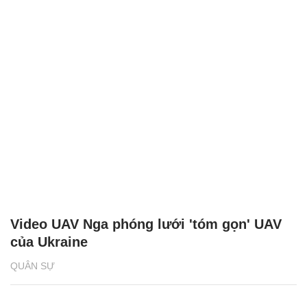
Video UAV Nga phóng lưới 'tóm gọn' UAV
của Ukraine
QUÂN SỰ