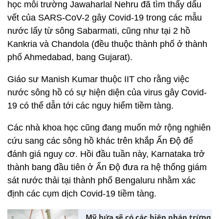
học môi trường Jawaharlal Nehru đã tìm thấy dấu
vết của SARS-CoV-2 gây Covid-19 trong các mẫu
nước lấy từ sông Sabarmati, cũng như tại 2 hồ
Kankria và Chandola (đều thuộc thành phố ở thành
phố Ahmedabad, bang Gujarat).
Giáo sư Manish Kumar thuộc IIT cho rằng việc
nước sông hồ có sự hiện diện của virus gây Covid-
19 có thể dẫn tới các nguy hiểm tiềm tàng.
Các nhà khoa học cũng đang muốn mở rộng nghiên
cứu sang các sông hồ khác trên khắp Ấn Độ để
đánh giá nguy cơ. Hồi đầu tuần này, Karnataka trở
thành bang đầu tiên ở Ấn Độ đưa ra hệ thống giám
sát nước thải tại thành phố Bengaluru nhằm xác
định các cụm dịch Covid-19 tiềm tàng.
Mỹ hứa sẽ có các biện pháp trừng