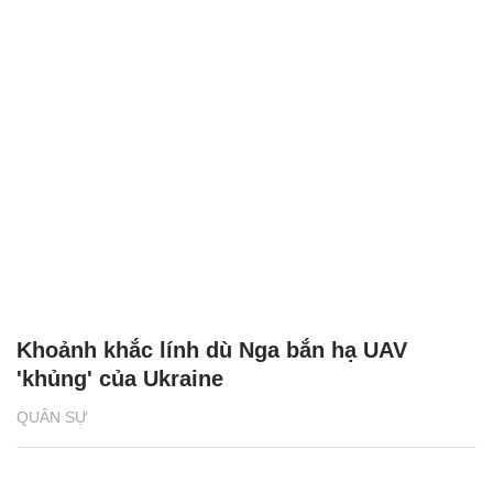
Khoảnh khắc lính dù Nga bắn hạ UAV
'khủng' của Ukraine
QUÂN SỰ