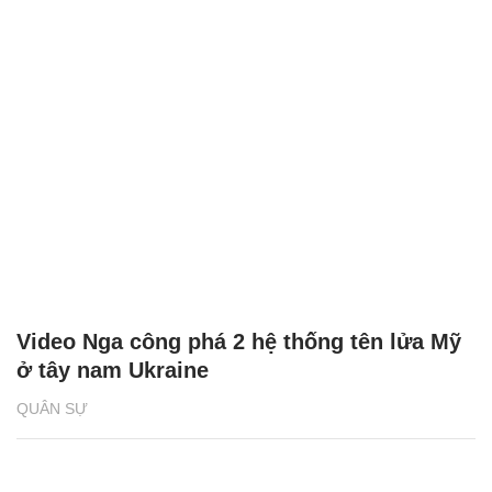
Video Nga công phá 2 hệ thống tên lửa Mỹ
ở tây nam Ukraine
QUÂN SỰ