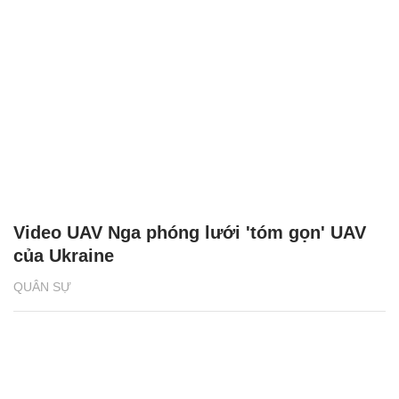
Video UAV Nga phóng lưới 'tóm gọn' UAV
của Ukraine
QUÂN SỰ