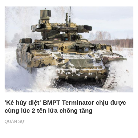
'Kẻ hủy diệt' BMPT Terminator chịu được
cùng lúc 2 tên lửa chống tăng
QUÂN SỰ