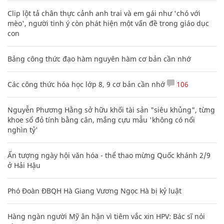
Clip lột tả chân thực cảnh anh trai và em gái như 'chó với
mèo', người tinh ý còn phát hiện một vấn đề trong giáo dục
con
Bảng công thức đạo hàm nguyên hàm cơ bản cần nhớ
Các công thức hóa học lớp 8, 9 cơ bản cần nhớ
106
Nguyễn Phương Hằng sở hữu khối tài sản "siêu khủng", từng
khoe sổ đỏ tính bằng cân, mắng cựu mẫu 'không có nổi
nghìn tỷ'
Ấn tượng ngày hội văn hóa - thể thao mừng Quốc khánh 2/9
ở Hải Hậu
Phó Đoàn ĐBQH Hà Giang Vương Ngọc Hà bị kỷ luật
Hàng ngàn người Mỹ ân hận vì tiêm vắc xin HPV: Bác sĩ nói