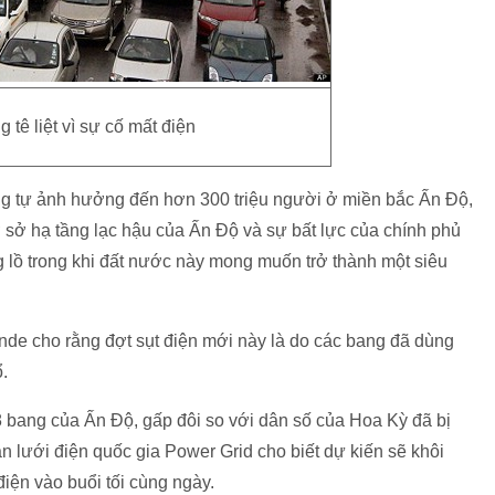
 tê liệt vì sự cố mất điện
ng tự ảnh hưởng đến hơn 300 triệu người ở miền bắc Ấn Độ,
ơ sở hạ tầng lạc hậu của Ấn Độ và sự bất lực của chính phủ
 lồ trong khi đất nước này mong muốn trở thành một siêu
de cho rằng đợt sụt điện mới này là do các bang đã dùng
.
8 bang của Ấn Độ, gấp đôi so với dân số của Hoa Kỳ đã bị
 lưới điện quốc gia Power Grid cho biết dự kiến sẽ khôi
điện vào buổi tối cùng ngày.