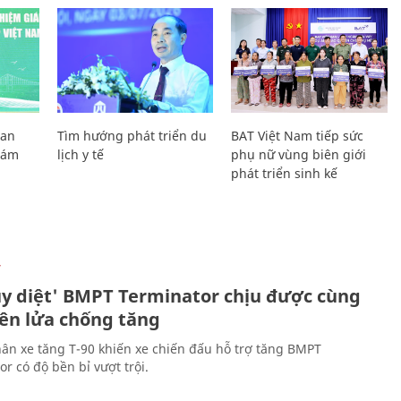
Lan
Tìm hướng phát triển du
BAT Việt Nam tiếp sức
Giám
lịch y tế
phụ nữ vùng biên giới
phát triển sinh kế
Ự
ủy diệt' BMPT Terminator chịu được cùng
tên lửa chống tăng
ân xe tăng T-90 khiến xe chiến đấu hỗ trợ tăng BMPT
r có độ bền bỉ vượt trội.