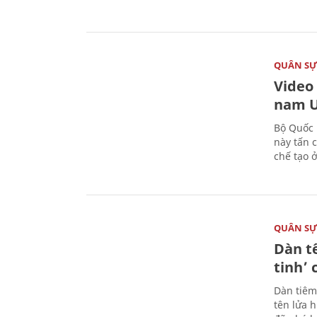
QUÂN S
Video
nam U
Bộ Quốc 
này tấn 
chế tạo 
QUÂN S
Dàn t
tinh’ 
Dàn tiêm
tên lửa 