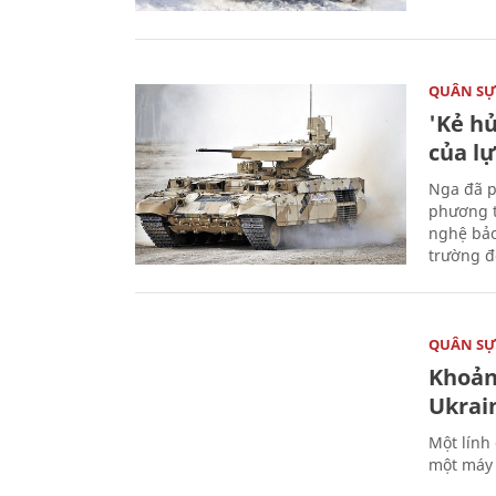
QUÂN S
'Kẻ h
của l
Nga đã p
phương t
nghệ bảo
trường đô
QUÂN S
Khoản
Ukrai
Một lính
một máy 