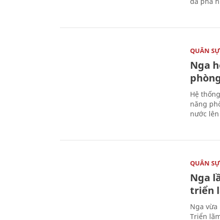
đã phá h
QUÂN S
Nga h
phòng
Hệ thống
năng phò
nước lên 
QUÂN S
Nga l
triển
Nga vừa 
Triển lã