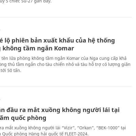
ủy 5 chiếc Su-27 gần đây.
Ự
é lộ phiên bản xuất khẩu của hệ thống
 không tầm ngắn Komar
 tên lửa phòng không tầm ngắn Komar của Nga cung cấp khả
ng thủ tầm ngắn cho tàu chiến nhỏ và tàu hỗ trợ có lượng giãn
tới 50 tấn.
Ự
ần đầu ra mắt xuồng không người lái tại
 lãm quốc phòng
ra mắt xuồng không người lái “Vizir”, “Orkan”, “BEK-1000” tại
m Quốc phòng Hàng hải quốc tế FLEET-2024.