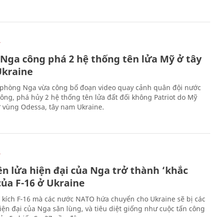
Ự
 Nga công phá 2 hệ thống tên lửa Mỹ ở tây
kraine
phòng Nga vừa công bố đoạn video quay cảnh quân đội nước
công, phá hủy 2 hệ thống tên lửa đất đối không Patriot do Mỹ
ở vùng Odessa, tây nam Ukraine.
Ự
ên lửa hiện đại của Nga trở thành ‘khắc
của F-16 ở Ukraine
 kích F-16 mà các nước NATO hứa chuyển cho Ukraine sẽ bị các
hiện đại của Nga săn lùng, và tiêu diệt giống như cuộc tấn công