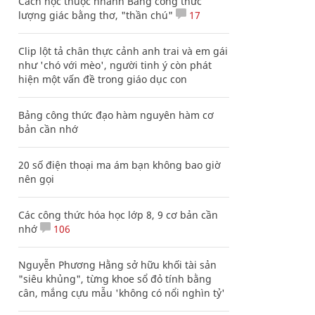
Cách học thuộc nhanh Bảng công thức
lượng giác bằng thơ, "thần chú"
17
Clip lột tả chân thực cảnh anh trai và em gái
như 'chó với mèo', người tinh ý còn phát
hiện một vấn đề trong giáo dục con
Bảng công thức đạo hàm nguyên hàm cơ
bản cần nhớ
20 số điện thoại ma ám bạn không bao giờ
nên gọi
Các công thức hóa học lớp 8, 9 cơ bản cần
nhớ
106
Nguyễn Phương Hằng sở hữu khối tài sản
"siêu khủng", từng khoe sổ đỏ tính bằng
cân, mắng cựu mẫu 'không có nổi nghìn tỷ'