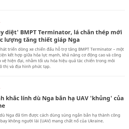
Ự
ủy diệt' BMPT Terminator, lá chắn thép mới
ực lượng tăng thiết giáp Nga
hát triển dòng xe chiến đấu hỗ trợ tăng BMPT Terminator – một
iện kết hợp giữa hỏa lực mạnh, khả năng cơ động cao và công
 vệ hiện đại, nhằm tối ưu hóa hiệu quả tác chiến trong môi
 thị và địa hình phức tạp.
Ự
h khắc lính dù Nga bắn hạ UAV 'khủng' của
ne
 dù Nga đã tìm được cách dùng súng ngắn bắn hạ thành công
bay không người lái (UAV) mang chất nổ của Ukraine.