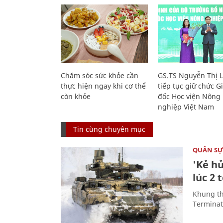
Chăm sóc sức khỏe cần
GS.TS Nguyễn Thị 
thực hiện ngay khi cơ thể
tiếp tục giữ chức 
còn khỏe
đốc Học viện Nông
nghiệp Việt Nam
Tin cùng chuyên mục
QUÂN S
'Kẻ h
lúc 2 
Khung th
Terminato