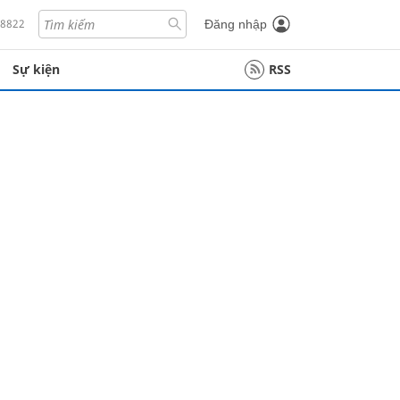
18822
Đăng nhập
Sự kiện
RSS