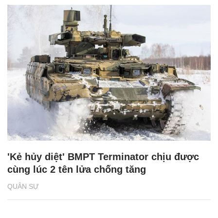
'Kẻ hủy diệt' BMPT Terminator chịu được
cùng lúc 2 tên lửa chống tăng
QUÂN SỰ