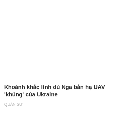
Khoảnh khắc lính dù Nga bắn hạ UAV
'khủng' của Ukraine
QUÂN SỰ