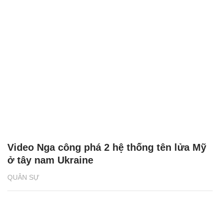
Video Nga công phá 2 hệ thống tên lửa Mỹ
ở tây nam Ukraine
QUÂN SỰ