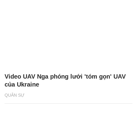
Video UAV Nga phóng lưới 'tóm gọn' UAV
của Ukraine
QUÂN SỰ