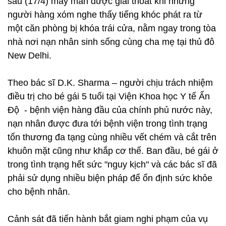
sau (17/4) may mắn được giải thoát khi những
người hàng xóm nghe thấy tiếng khóc phát ra từ
một căn phòng bị khóa trái cửa, nằm ngay trong tòa
nhà nơi nạn nhân sinh sống cùng cha mẹ tại thủ đô
New Delhi.
Theo bác sĩ D.K. Sharma – người chịu trách nhiệm
điều trị cho bé gái 5 tuổi tại Viện Khoa học Y tế Ấn
Độ - bệnh viện hàng đầu của chính phủ nước này,
nạn nhân được đưa tới bệnh viện trong tình trạng
tổn thương đa tạng cùng nhiều vết chém và cắt trên
khuôn mặt cũng như khắp cơ thể. Ban đầu, bé gái ở
trong tình trạng hết sức "nguy kịch" và các bác sĩ đã
phải sử dụng nhiều biện pháp để ổn định sức khỏe
cho bệnh nhân.
Cảnh sát đã tiến hành bắt giam nghi phạm của vụ