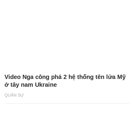
Video Nga công phá 2 hệ thống tên lửa Mỹ
ở tây nam Ukraine
QUÂN SỰ