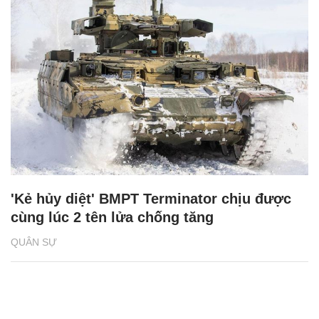
'Kẻ hủy diệt' BMPT Terminator chịu được
cùng lúc 2 tên lửa chống tăng
QUÂN SỰ