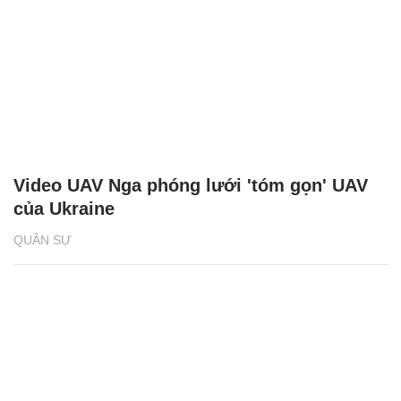
Video UAV Nga phóng lưới 'tóm gọn' UAV
của Ukraine
QUÂN SỰ