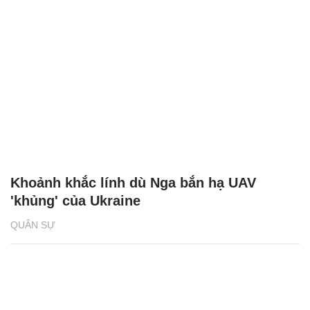
Khoảnh khắc lính dù Nga bắn hạ UAV
'khủng' của Ukraine
QUÂN SỰ