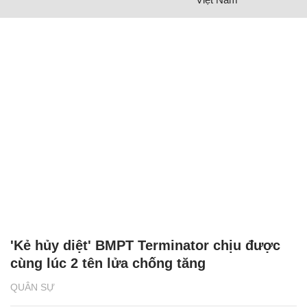
'Kẻ hủy diệt' BMPT Terminator chịu được
cùng lúc 2 tên lửa chống tăng
QUÂN SỰ