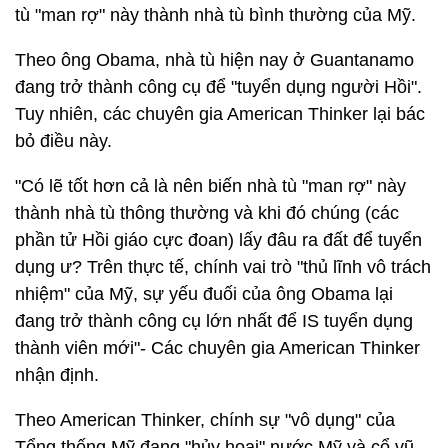
tù "man rợ" này thành nhà tù bình thường của Mỹ.
Theo ông Obama, nhà tù hiện nay ở Guantanamo
đang trở thành công cụ để "tuyển dụng người Hồi".
Tuy nhiên, các chuyên gia American Thinker lại bác
bỏ điều này.
"Có lẽ tốt hơn cả là nên biến nhà tù "man rợ" này
thành nhà tù thông thường và khi đó chúng (các
phần tử Hồi giáo cực đoan) lấy đâu ra đất để tuyển
dụng ư? Trên thực tế, chính vai trò "thủ lĩnh vô trách
nhiệm" của Mỹ, sự yếu đuối của ông Obama lại
đang trở thành công cụ lớn nhất để IS tuyển dụng
thành viên mới"- Các chuyên gia American Thinker
nhận định.
Theo American Thinker, chính sự "vô dụng" của
Tổng thống Mỹ đang "hủy hoại" nước Mỹ và cổ vũ