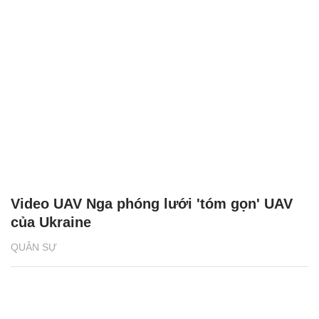
Video UAV Nga phóng lưới 'tóm gọn' UAV
của Ukraine
QUÂN SỰ