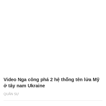
Video Nga công phá 2 hệ thống tên lửa Mỹ
ở tây nam Ukraine
QUÂN SỰ