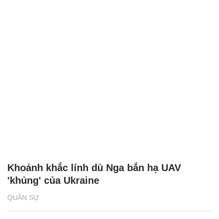
Khoảnh khắc lính dù Nga bắn hạ UAV
'khủng' của Ukraine
QUÂN SỰ