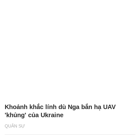
Khoảnh khắc lính dù Nga bắn hạ UAV
'khủng' của Ukraine
QUÂN SỰ