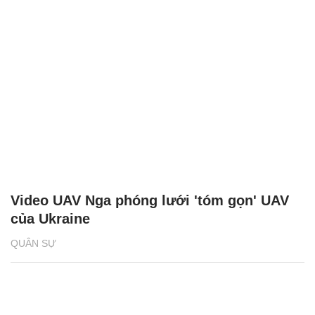
Video UAV Nga phóng lưới 'tóm gọn' UAV
của Ukraine
QUÂN SỰ