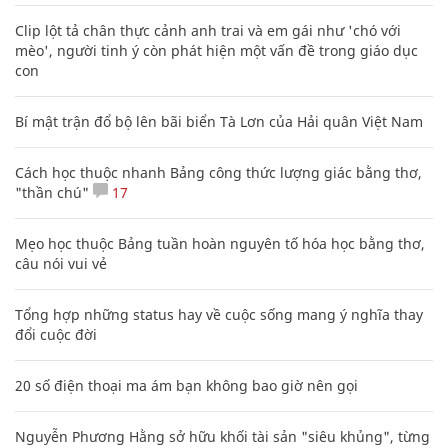
Clip lột tả chân thực cảnh anh trai và em gái như 'chó với
mèo', người tinh ý còn phát hiện một vấn đề trong giáo dục
con
Bí mật trận đổ bộ lên bãi biển Tà Lơn của Hải quân Việt Nam
Cách học thuộc nhanh Bảng công thức lượng giác bằng thơ,
"thần chú"
17
Mẹo học thuộc Bảng tuần hoàn nguyên tố hóa học bằng thơ,
câu nói vui vẻ
Tổng hợp những status hay về cuộc sống mang ý nghĩa thay
đổi cuộc đời
20 số điện thoại ma ám bạn không bao giờ nên gọi
Nguyễn Phương Hằng sở hữu khối tài sản "siêu khủng", từng