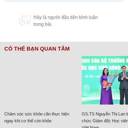
CÓ THỂ BẠN QUAN TÂM
Chăm sóc sức khỏe cần thực hiện
GS.TS Nguyễn Thị Lan ti
ngay khi cơ thể còn khỏe
chức Giám đốc Học viện
Việt Nam