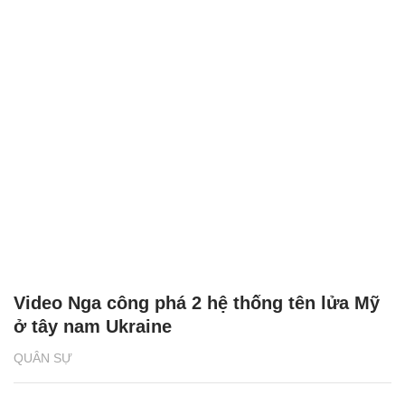
Video Nga công phá 2 hệ thống tên lửa Mỹ
ở tây nam Ukraine
QUÂN SỰ