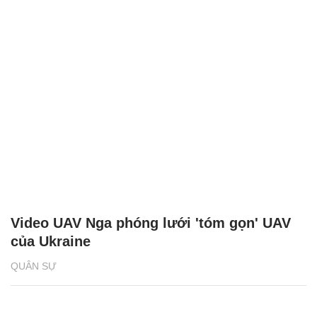
Video UAV Nga phóng lưới 'tóm gọn' UAV
của Ukraine
QUÂN SỰ