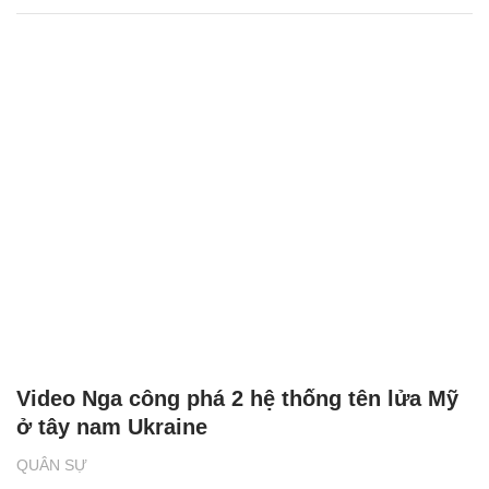
Video Nga công phá 2 hệ thống tên lửa Mỹ
ở tây nam Ukraine
QUÂN SỰ