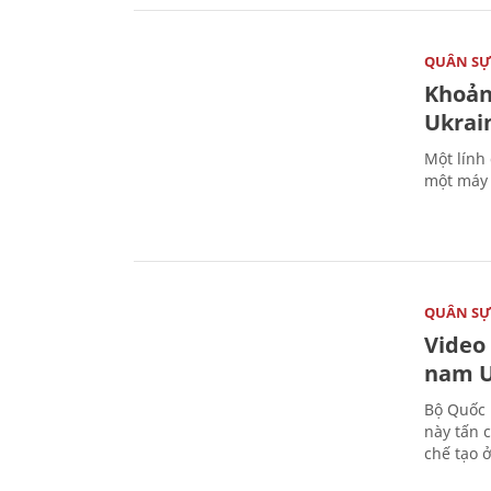
QUÂN S
Khoản
Ukrai
Một lính
một máy 
QUÂN S
Video
nam U
Bộ Quốc 
này tấn 
chế tạo 