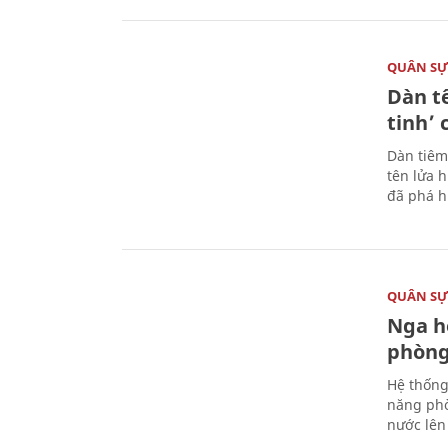
QUÂN S
Dàn t
tinh’ 
Dàn tiêm
tên lửa 
đã phá h
QUÂN S
Nga h
phòng
Hệ thống
năng phò
nước lên 