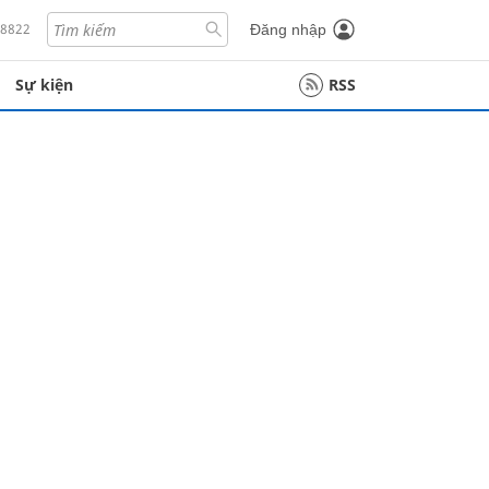
18822
Đăng nhập
Sự kiện
RSS