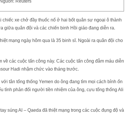
Nguồn: Reuters
 chiếc xe chở đầy thuốc nổ ở hai bốt quân sự ngoại ô thành
ửa giữa quân đội và các chiến binh Hồi giáo đang diễn ra.
thiệt mạng ngày hôm qua là 35 binh sĩ. Ngoài ra quân đội cho
 về các cuộc tấn công này. Các cuộc tấn công đẫm máu diễn
sour Hadi nhậm chức vào tháng trước.
ối với tân tổng thống Yemen do ông đang tìm mọi cách bỉnh ổn
u tình phản đối người tiền nhiệm của ông, cựu tổng thống Ali
tay súng Al – Qaeda đã thiệt mạng trong các cuộc đụng độ và