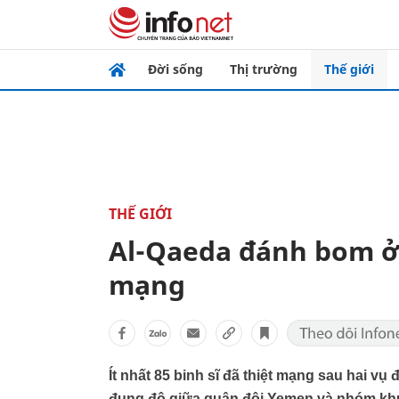
Đời sống
Thị trường
Thế giới
THẾ GIỚI
Al-Qaeda đánh bom ở
mạng
Ít nhất 85 binh sĩ đã thiệt mạng sau hai vụ
đụng độ giữa quân đội Yemen và nhóm kh