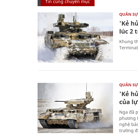
Tin cùng chuyên mục
QUÂN S
'Kẻ h
lúc 2 
Khung th
Terminato
QUÂN S
'Kẻ h
của l
Nga đã p
phương t
nghệ bảo
trường đô