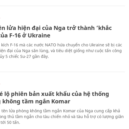
Ự
ên lửa hiện đại của Nga trở thành ‘khắc
của F-16 ở Ukraine
 kích F-16 mà các nước NATO hứa chuyển cho Ukraine sẽ bị các
hiện đại của Nga săn lùng, và tiêu diệt giống như cuộc tấn công
ủy 5 chiếc Su-27 gần đây.
Ự
é lộ phiên bản xuất khẩu của hệ thống
 không tầm ngắn Komar
 tên lửa phòng không tầm ngắn Komar của Nga cung cấp khả
ng thủ tầm ngắn cho tàu chiến nhỏ và tàu hỗ trợ có lượng giãn
tới 50 tấn.