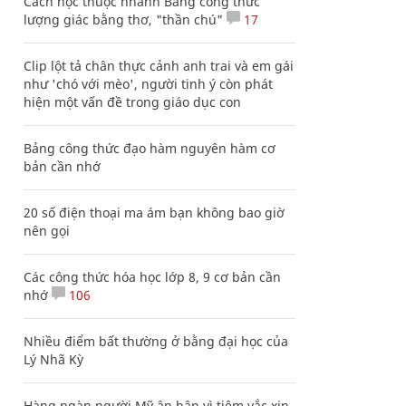
Cách học thuộc nhanh Bảng công thức
lượng giác bằng thơ, "thần chú"
17
Clip lột tả chân thực cảnh anh trai và em gái
như 'chó với mèo', người tinh ý còn phát
hiện một vấn đề trong giáo dục con
Bảng công thức đạo hàm nguyên hàm cơ
bản cần nhớ
20 số điện thoại ma ám bạn không bao giờ
nên gọi
Các công thức hóa học lớp 8, 9 cơ bản cần
nhớ
106
Nhiều điểm bất thường ở bằng đại học của
Lý Nhã Kỳ
Hàng ngàn người Mỹ ân hận vì tiêm vắc xin