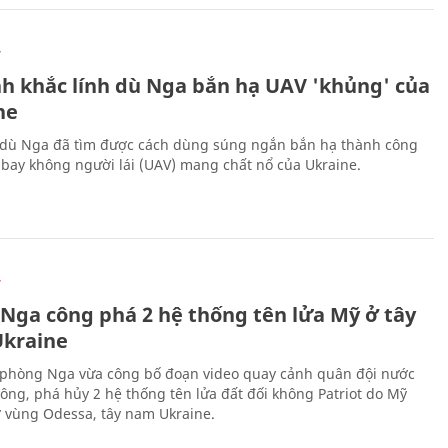
Ự
h khắc lính dù Nga bắn hạ UAV 'khủng' của
ne
 dù Nga đã tìm được cách dùng súng ngắn bắn hạ thành công
bay không người lái (UAV) mang chất nổ của Ukraine.
Ự
 Nga công phá 2 hệ thống tên lửa Mỹ ở tây
kraine
phòng Nga vừa công bố đoạn video quay cảnh quân đội nước
công, phá hủy 2 hệ thống tên lửa đất đối không Patriot do Mỹ
ở vùng Odessa, tây nam Ukraine.