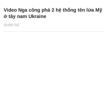
Video Nga công phá 2 hệ thống tên lửa Mỹ
ở tây nam Ukraine
QUÂN SỰ