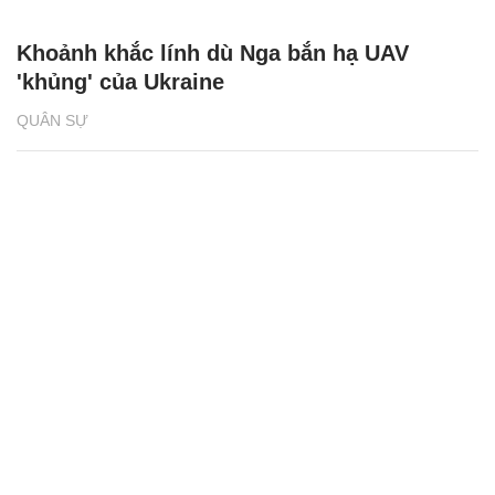
Khoảnh khắc lính dù Nga bắn hạ UAV
'khủng' của Ukraine
QUÂN SỰ