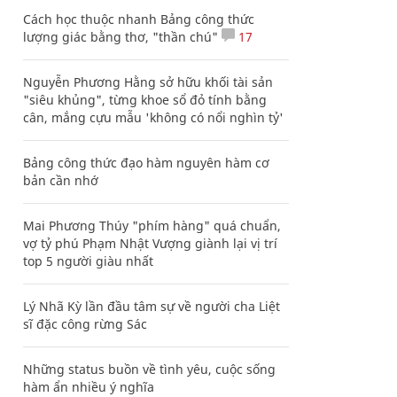
Cách học thuộc nhanh Bảng công thức
lượng giác bằng thơ, "thần chú"
17
Nguyễn Phương Hằng sở hữu khối tài sản
"siêu khủng", từng khoe sổ đỏ tính bằng
cân, mắng cựu mẫu 'không có nổi nghìn tỷ'
Bảng công thức đạo hàm nguyên hàm cơ
bản cần nhớ
Mai Phương Thúy "phím hàng" quá chuẩn,
vợ tỷ phú Phạm Nhật Vượng giành lại vị trí
top 5 người giàu nhất
Lý Nhã Kỳ lần đầu tâm sự về người cha Liệt
sĩ đặc công rừng Sác
Những status buồn về tình yêu, cuộc sống
hàm ẩn nhiều ý nghĩa