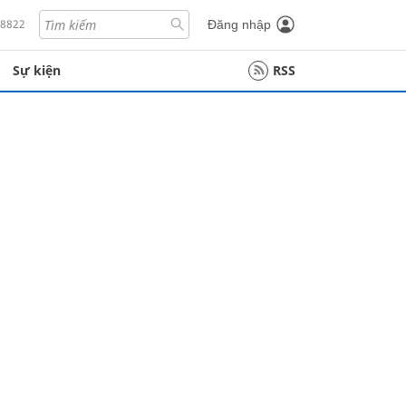
18822
Đăng nhập
Sự kiện
RSS