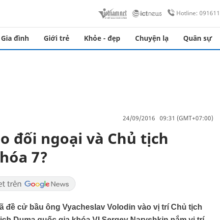
Hotline: 09161
Gia đình
Giới trẻ
Khỏe - đẹp
Chuyện lạ
Quân sự
24/09/2016 09:31 (GMT+07:00)
áo đối ngoại và Chủ tịch
hóa 7?
ã đề cử bầu ông Vyacheslav Volodin vào vị trí Chủ tịch
ịch Duma quốc gia khóa VI Sergey Naryshkin nắm vị trí