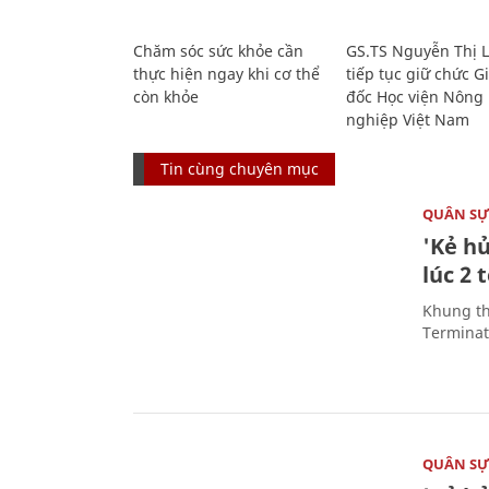
Chăm sóc sức khỏe cần
GS.TS Nguyễn Thị 
thực hiện ngay khi cơ thể
tiếp tục giữ chức 
còn khỏe
đốc Học viện Nông
nghiệp Việt Nam
Tin cùng chuyên mục
QUÂN S
'Kẻ h
lúc 2 
Khung th
Terminato
QUÂN S