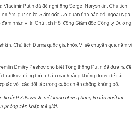
a Vladimir Putin đã đề nghị ông Sergei Naryshkin, Chủ tịch
 nhiệm, giữ chức Giám đốc Cơ quan tình báo đối ngoại Nga
ẽ đảm nhận vị trí Chủ tịch Hội đồng Giám đốc Công ty Đường
shkin, Chủ tịch Duma quốc gia khóa VI sẽ chuyển qua nắm vị
Kremlin Dmitry Peskov cho biết Tổng thống Putin đã đưa ra đề
 và Fradkov, đồng thời nhấn mạnh rằng không được để các
ợp tác với các đối tác trong cuộc chiến chống khủng bố.
in từ RIA Novosti, một trong những hãng tin lớn nhất tại
n phòng trên khắp thế giới.