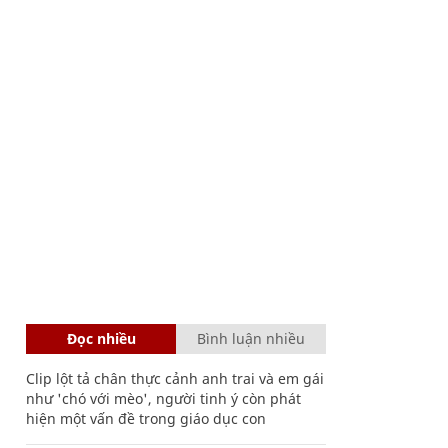
Đọc nhiều
Bình luận nhiều
Clip lột tả chân thực cảnh anh trai và em gái
như 'chó với mèo', người tinh ý còn phát
hiện một vấn đề trong giáo dục con