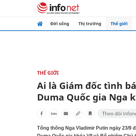
Đời sống
Thị trường
Thế giới
THẾ GIỚI
Ai là Giám đốc tình b
Duma Quốc gia Nga k
Tổng thống Nga Vladimir Putin ngày 23/9 đ
Duma Quốc gia khóa VII và Bổ nhiệm Chủ t