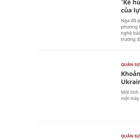
'Kẻ h
của l
Nga đã p
phương t
nghệ bảo
trường đô
QUÂN S
Khoản
Ukrai
Một lính
một máy 
QUÂN S