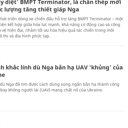
ủy diệt' BMPT Terminator, lá chắn thép mới
ực lượng tăng thiết giáp Nga
hát triển dòng xe chiến đấu hỗ trợ tăng BMPT Terminator – một
iện kết hợp giữa hỏa lực mạnh, khả năng cơ động cao và công
 vệ hiện đại, nhằm tối ưu hóa hiệu quả tác chiến trong môi
 thị và địa hình phức tạp.
Ự
h khắc lính dù Nga bắn hạ UAV 'khủng' của
ne
 dù Nga đã tìm được cách dùng súng ngắn bắn hạ thành công
bay không người lái (UAV) mang chất nổ của Ukraine.
Ự