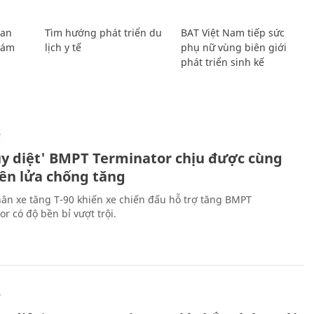
Lan
Tìm hướng phát triển du
BAT Việt Nam tiếp sức
Giám
lịch y tế
phụ nữ vùng biên giới
phát triển sinh kế
Ự
ủy diệt' BMPT Terminator chịu được cùng
tên lửa chống tăng
ân xe tăng T-90 khiến xe chiến đấu hỗ trợ tăng BMPT
r có độ bền bỉ vượt trội.
Ự