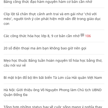
Bảng công thức đạo hàm nguyên hàm cơ bản cần nhớ
Clip lột tả chân thực cảnh anh trai và em gái như 'chó với
mèo', người tinh ý còn phát hiện một vấn đề trong giáo dục
con
Các công thức hóa học lớp 8, 9 cơ bản cần nhớ
106
20 số điện thoại ma ám bạn không bao giờ nên gọi
Mẹo học thuộc Bảng tuần hoàn nguyên tố hóa học bằng thơ,
câu nói vui vẻ
Bí mật trận đổ bộ lên bãi biển Tà Lơn của Hải quân Việt Nam
Hà Nội: Giới thiệu ông Võ Nguyên Phong làm Chủ tịch UBND
Quận Đống Đa
Tổng hợp những status hay về cuộc sống mang ý nghĩa thay