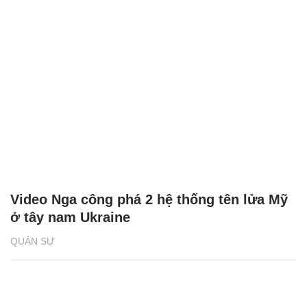
Video Nga công phá 2 hệ thống tên lửa Mỹ
ở tây nam Ukraine
QUÂN SỰ