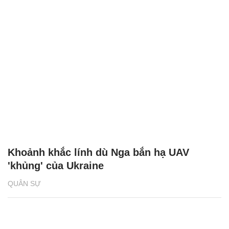
Khoảnh khắc lính dù Nga bắn hạ UAV
'khủng' của Ukraine
QUÂN SỰ