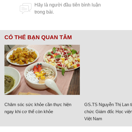
CÓ THỂ BẠN QUAN TÂM
Chăm sóc sức khỏe cần thực hiện
GS.TS Nguyễn Thị Lan ti
ngay khi cơ thể còn khỏe
chức Giám đốc Học viện
Việt Nam