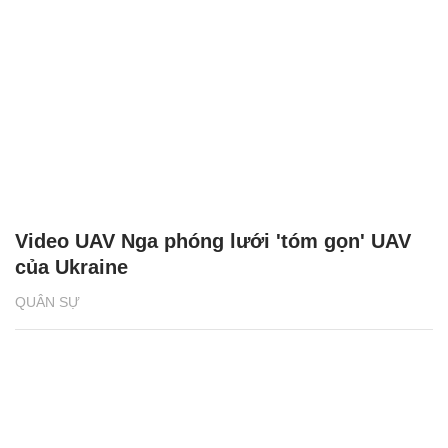
Video UAV Nga phóng lưới 'tóm gọn' UAV
của Ukraine
QUÂN SỰ