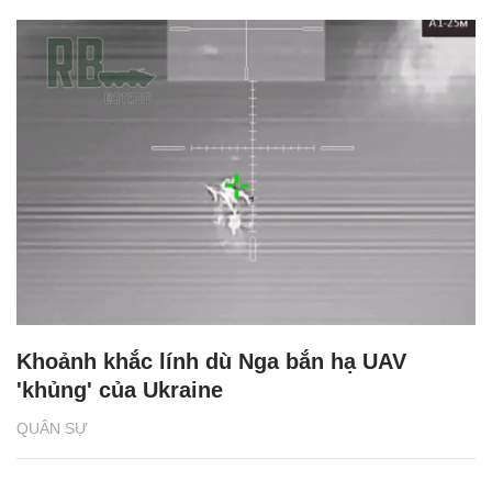
Khoảnh khắc lính dù Nga bắn hạ UAV
'khủng' của Ukraine
QUÂN SỰ