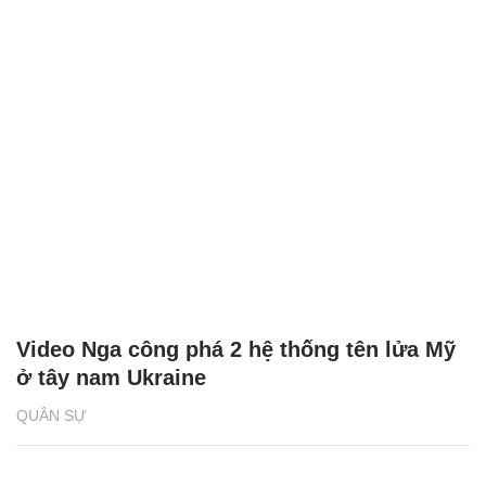
Video Nga công phá 2 hệ thống tên lửa Mỹ
ở tây nam Ukraine
QUÂN SỰ