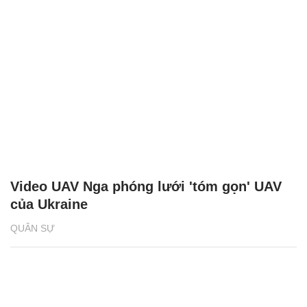
Video UAV Nga phóng lưới 'tóm gọn' UAV
của Ukraine
QUÂN SỰ