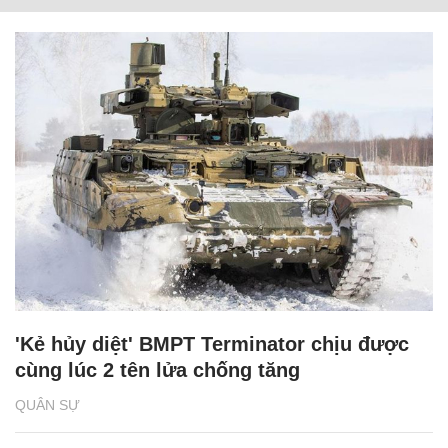
'Kẻ hủy diệt' BMPT Terminator chịu được
cùng lúc 2 tên lửa chống tăng
QUÂN SỰ