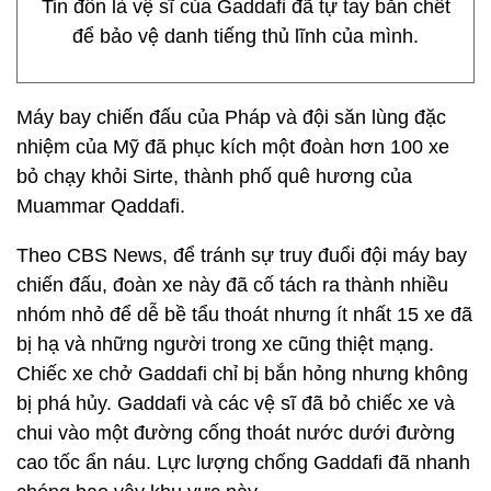
Tin đồn là vệ sĩ của Gaddafi đã tự tay bắn chết
để bảo vệ danh tiếng thủ lĩnh của mình.
Máy bay chiến đấu của Pháp và đội săn lùng đặc
nhiệm của Mỹ đã phục kích một đoàn hơn 100 xe
bỏ chạy khỏi Sirte, thành phố quê hương của
Muammar Qaddafi.
Theo CBS News, để tránh sự truy đuổi đội máy bay
chiến đấu, đoàn xe này đã cố tách ra thành nhiều
nhóm nhỏ để dễ bề tẩu thoát nhưng ít nhất 15 xe đã
bị hạ và những người trong xe cũng thiệt mạng.
Chiếc xe chở Gaddafi chỉ bị bắn hỏng nhưng không
bị phá hủy. Gaddafi và các vệ sĩ đã bỏ chiếc xe và
chui vào một đường cống thoát nước dưới đường
cao tốc ẩn náu. Lực lượng chống Gaddafi đã nhanh