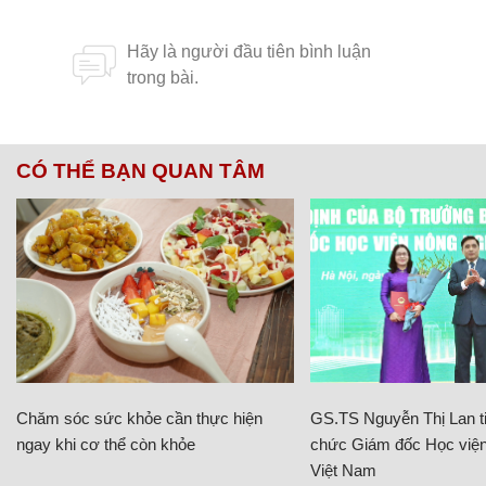
CÓ THỂ BẠN QUAN TÂM
Chăm sóc sức khỏe cần thực hiện
GS.TS Nguyễn Thị Lan ti
ngay khi cơ thể còn khỏe
chức Giám đốc Học viện
Việt Nam