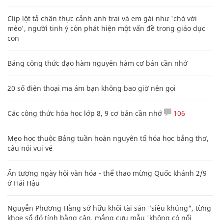
Clip lột tả chân thực cảnh anh trai và em gái như 'chó với
mèo', người tinh ý còn phát hiện một vấn đề trong giáo dục
con
Bảng công thức đạo hàm nguyên hàm cơ bản cần nhớ
20 số điện thoại ma ám bạn không bao giờ nên gọi
Các công thức hóa học lớp 8, 9 cơ bản cần nhớ
106
Mẹo học thuộc Bảng tuần hoàn nguyên tố hóa học bằng thơ,
câu nói vui vẻ
Ấn tượng ngày hội văn hóa - thể thao mừng Quốc khánh 2/9
ở Hải Hậu
Nguyễn Phương Hằng sở hữu khối tài sản "siêu khủng", từng
khoe sổ đỏ tính bằng cân, mắng cựu mẫu 'không có nổi