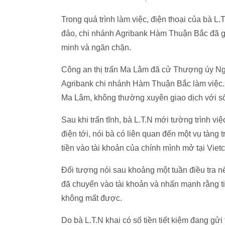
Trong quá trình làm việc, điện thoại của bà L.T
đảo, chi nhánh Agribank Hàm Thuận Bắc đã gọ
minh và ngăn chặn.
Công an thị trấn Ma Lâm đã cử Thượng úy Ngu
Agribank chi nhánh Hàm Thuận Bắc làm việc. 
Ma Lâm, không thường xuyên giao dịch với số 
Sau khi trấn tĩnh, bà L.T.N mới tường trình v
điện tới, nói bà có liên quan đến một vụ tàng 
tiền vào tài khoản của chính mình mở tại Vietc
Đối tượng nói sau khoảng một tuần điều tra nế
đã chuyển vào tài khoản và nhấn mạnh rằng tiề
không mất được.
Do bà L.T.N khai có số tiền tiết kiệm đang gử