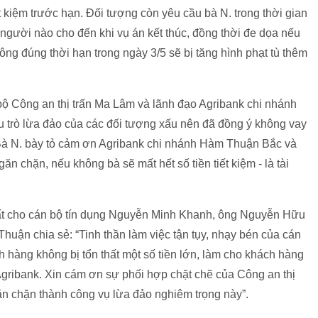
t kiệm trước hạn. Đối tượng còn yêu cầu bà N. trong thời gian
 người nào cho đến khi vụ án kết thúc, đồng thời đe dọa nếu
ng đúng thời hạn trong ngày 3/5 sẽ bị tăng hình phạt tù thêm
bộ Công an thị trấn Ma Lâm và lãnh đạo Agribank chi nhánh
u trò lừa đảo của các đối tượng xấu nên đã đồng ý không vay
. Bà N. bày tỏ cảm ơn Agribank chi nhánh Hàm Thuận Bắc và
ăn chặn, nếu không bà sẽ mất hết số tiền tiết kiệm - là tài
xuất cho cán bộ tín dụng Nguyễn Minh Khanh, ông Nguyễn Hữu
huận chia sẻ: “Tinh thần làm việc tận tụy, nhạy bén của cán
hàng không bị tổn thất một số tiền lớn, làm cho khách hàng
i Agribank. Xin cám ơn sự phối hợp chặt chẽ của Công an thị
n chặn thành công vụ lừa đảo nghiêm trọng này”.