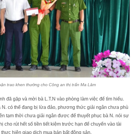
uận trao khen thưởng cho Công an thị trấn Ma Lâm
h đã gặp và mời bà L.T.N vào phòng làm việc để tìm hiểu.
bà N. có thể đang bị lừa đảo, phương thức giải ngân chưa phù
 tạm thời chưa giải ngân được để thuyết phục bà N. nói sự
 cho rút hết số tiền tiết kiệm trước hạn để chuyển vào tài
 thực hiện giao dịch mua bán bất động sản.