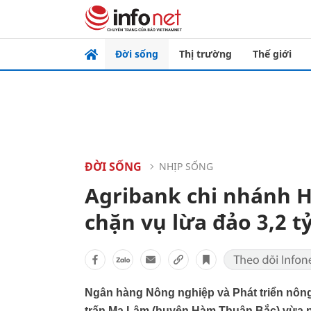
Đời sống
Thị trường
Thế giới
ĐỜI SỐNG
NHỊP SỐNG
Agribank chi nhánh H
chặn vụ lừa đảo 3,2 t
Ngân hàng Nông nghiệp và Phát triển nông 
trấn Ma Lâm (huyện Hàm Thuận Bắc) vừa 