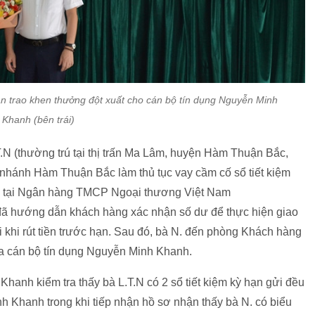
n trao khen thưởng đột xuất cho cán bộ tín dụng Nguyễn Minh
Khanh (bên trái)
N (thường trú tại thị trấn Ma Lâm, huyện Hàm Thuận Bắc,
 nhánh Hàm Thuận Bắc làm thủ tục vay cầm cố sổ tiết kiệm
mở tại Ngân hàng TMCP Ngoại thương Việt Nam
 đã hướng dẫn khách hàng xác nhận số dư để thực hiện giao
i khi rút tiền trước hạn. Sau đó, bà N. đến phòng Khách hàng
ủa cán bộ tín dụng Nguyễn Minh Khanh.
Khanh kiểm tra thấy bà L.T.N có 2 sổ tiết kiệm kỳ hạn gửi đều
h Khanh trong khi tiếp nhận hồ sơ nhận thấy bà N. có biểu