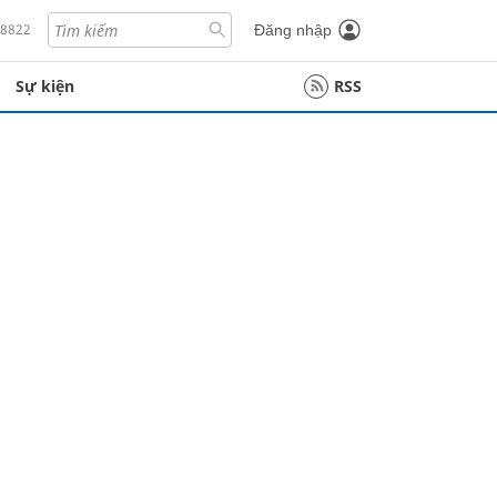
18822
Đăng nhập
Sự kiện
RSS