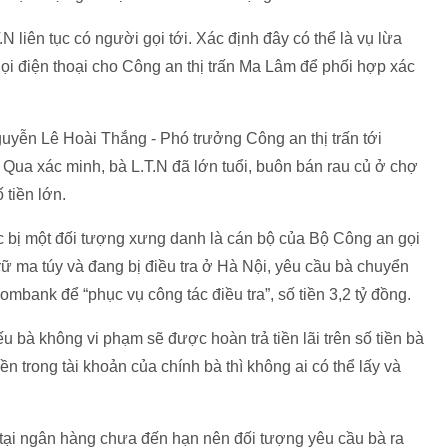
.N liên tục có người gọi tới. Xác định đây có thể là vụ lừa
i điện thoại cho Công an thị trấn Ma Lâm để phối hợp xác
yễn Lê Hoài Thắng - Phó trưởng Công an thị trấn tới
Qua xác minh, bà L.T.N đã lớn tuổi, buôn bán rau củ ở chợ
tiền lớn.
iệc bị một đối tượng xưng danh là cán bộ của Bộ Công an gọi
trữ ma túy và đang bị điều tra ở Hà Nội, yêu cầu bà chuyển
ombank để “phục vụ công tác điều tra”, số tiền 3,2 tỷ đồng.
u bà không vi phạm sẽ được hoàn trả tiền lãi trên số tiền bà
n trong tài khoản của chính bà thì không ai có thể lấy và
i tại ngân hàng chưa đến hạn nên đối tượng yêu cầu bà ra