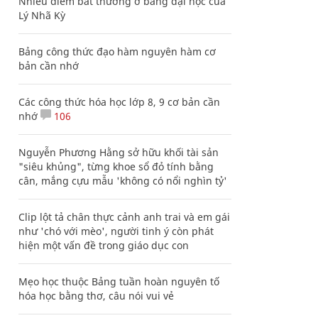
Nhiều điểm bất thường ở bằng đại học của
Lý Nhã Kỳ
Bảng công thức đạo hàm nguyên hàm cơ
bản cần nhớ
Các công thức hóa học lớp 8, 9 cơ bản cần
nhớ
106
Nguyễn Phương Hằng sở hữu khối tài sản
"siêu khủng", từng khoe sổ đỏ tính bằng
cân, mắng cựu mẫu 'không có nổi nghìn tỷ'
Clip lột tả chân thực cảnh anh trai và em gái
như 'chó với mèo', người tinh ý còn phát
hiện một vấn đề trong giáo dục con
Mẹo học thuộc Bảng tuần hoàn nguyên tố
hóa học bằng thơ, câu nói vui vẻ