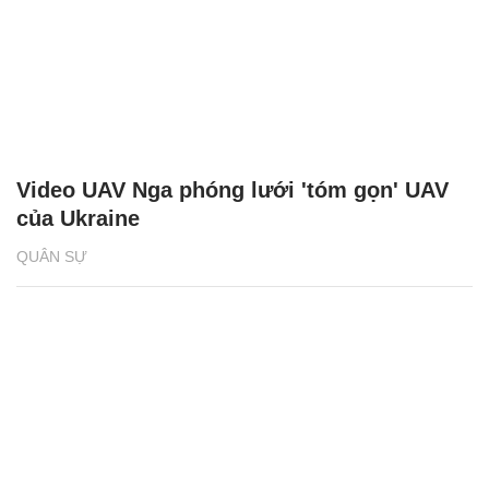
Video UAV Nga phóng lưới 'tóm gọn' UAV
của Ukraine
QUÂN SỰ