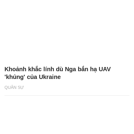
Khoảnh khắc lính dù Nga bắn hạ UAV
'khủng' của Ukraine
QUÂN SỰ