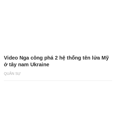
Video Nga công phá 2 hệ thống tên lửa Mỹ
ở tây nam Ukraine
QUÂN SỰ