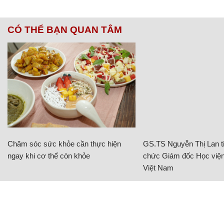
CÓ THỂ BẠN QUAN TÂM
Chăm sóc sức khỏe cần thực hiện
GS.TS Nguyễn Thị Lan ti
ngay khi cơ thể còn khỏe
chức Giám đốc Học viện
Việt Nam