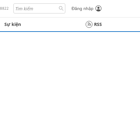
18822
Đăng nhập
Sự kiện
RSS