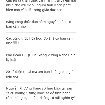
Clip lột tả chân thực cảnh anh trai và em gái
như 'chó với mèo', người tinh ý còn phát
hiện một vấn đề trong giáo dục con
Bảng công thức đạo hàm nguyên hàm cơ
bản cần nhớ
Các công thức hóa học lớp 8, 9 cơ bản cần
nhớ
106
Phó Đoàn ĐBQH Hà Giang Vương Ngọc Hà bị
kỷ luật
20 số điện thoại ma ám bạn không bao giờ
nên gọi
Nguyễn Phương Hằng sở hữu khối tài sản
"siêu khủng", từng khoe sổ đỏ tính bằng
cân, mắng cựu mẫu 'không có nổi nghìn tỷ'