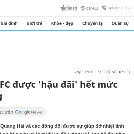
Hotline: 09161
Gia đình
Giới trẻ
Khỏe - đẹp
Chuyện lạ
Quân sự
29/09/2019 21:00 (GMT+07:00)
 FC được 'hậu đãi' hết mức
g
Quang Hải và các đồng đội được sự giúp đỡ nhiệt tình
ỏ trên sân và thời tiết tại đây cũng rất ủng hộ đại diện