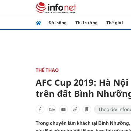
Đời sống
Thị trường
Thế giới
THỂ THAO
AFC Cup 2019: Hà Nội
trên đất Bình Nhưỡn
Trong chuyến làm khách tại Bình Nhưỡng, 
của Đại sứ quán Việt Nam, hơn thế nữa mặt c