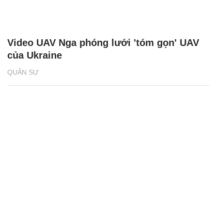
Video UAV Nga phóng lưới 'tóm gọn' UAV
của Ukraine
QUÂN SỰ