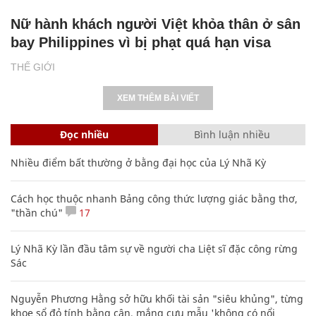
Nữ hành khách người Việt khỏa thân ở sân
bay Philippines vì bị phạt quá hạn visa
THẾ GIỚI
XEM THÊM BÀI VIẾT
Đọc nhiều
Bình luận nhiều
Nhiều điểm bất thường ở bằng đại học của Lý Nhã Kỳ
Cách học thuộc nhanh Bảng công thức lượng giác bằng thơ,
"thần chú"
17
Lý Nhã Kỳ lần đầu tâm sự về người cha Liệt sĩ đặc công rừng
Sác
Nguyễn Phương Hằng sở hữu khối tài sản "siêu khủng", từng
khoe sổ đỏ tính bằng cân, mắng cựu mẫu 'không có nổi