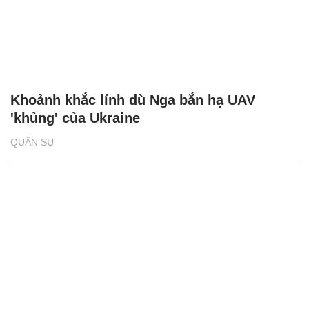
Khoảnh khắc lính dù Nga bắn hạ UAV
'khủng' của Ukraine
QUÂN SỰ