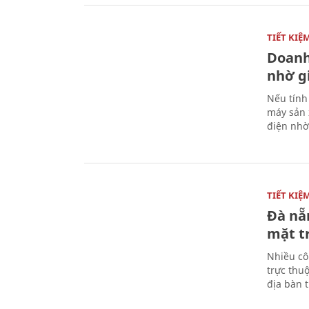
TIẾT KI
Doanh
nhờ g
Nếu tính
máy sản 
điện nhờ
TIẾT KI
Đà nẵ
mặt t
Nhiều cô
trực thu
địa bàn 