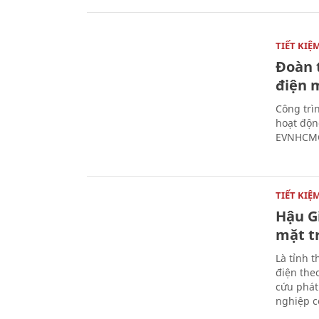
TIẾT KI
Đoàn 
điện 
Công trì
hoạt độn
EVNHCMC
TIẾT KI
Hậu G
mặt t
Là tỉnh 
điện the
cứu phát
nghiệp c