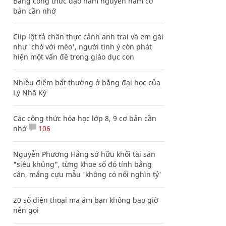
Bảng công thức đạo hàm nguyên hàm cơ
bản cần nhớ
Clip lột tả chân thực cảnh anh trai và em gái
như 'chó với mèo', người tinh ý còn phát
hiện một vấn đề trong giáo dục con
Nhiều điểm bất thường ở bằng đại học của
Lý Nhã Kỳ
Các công thức hóa học lớp 8, 9 cơ bản cần
nhớ
106
Nguyễn Phương Hằng sở hữu khối tài sản
"siêu khủng", từng khoe sổ đỏ tính bằng
cân, mắng cựu mẫu 'không có nổi nghìn tỷ'
20 số điện thoại ma ám bạn không bao giờ
nên gọi