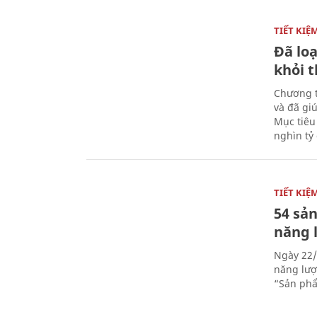
TIẾT KI
Đã loạ
khỏi 
Chương t
và đã giú
Mục tiêu
nghìn tỷ
TIẾT KI
54 sả
năng 
Ngày 22/
năng lượ
“Sản phẩ