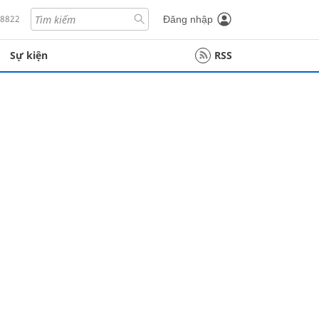
18822
Đăng nhập
Sự kiện
RSS