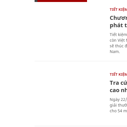
TIẾT KI
Chươn
phát 
Tiết kiệ
còn Việt
sẽ thúc đ
Nam.
TIẾT KI
Tra c
cao n
Ngày 22/
giải thư
cho 54 m