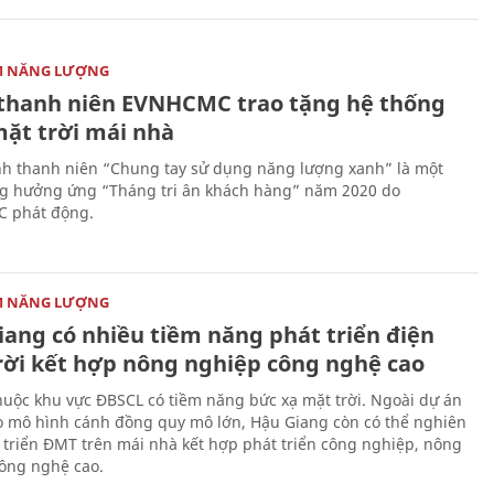
ỆM NĂNG LƯỢNG
thanh niên EVNHCMC trao tặng hệ thống
mặt trời mái nhà
nh thanh niên “Chung tay sử dụng năng lượng xanh” là một
g hưởng ứng “Tháng tri ân khách hàng” năm 2020 do
 phát động.
ỆM NĂNG LƯỢNG
iang có nhiều tiềm năng phát triển điện
rời kết hợp nông nghiệp công nghệ cao
thuộc khu vực ĐBSCL có tiềm năng bức xạ mặt trời. Ngoài dự án
o mô hình cánh đồng quy mô lớn, Hậu Giang còn có thể nghiên
 triển ĐMT trên mái nhà kết hợp phát triển công nghiệp, nông
ông nghệ cao.