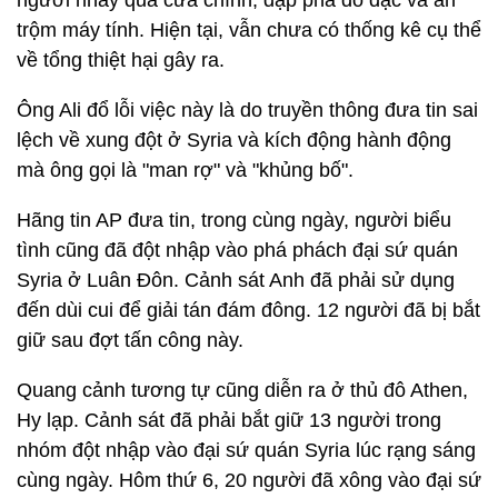
người nhảy qua cửa chính, đập phá đồ đạc và ăn
trộm máy tính. Hiện tại, vẫn chưa có thống kê cụ thể
về tổng thiệt hại gây ra.
Ông Ali đổ lỗi việc này là do truyền thông đưa tin sai
lệch về xung đột ở Syria và kích động hành động
mà ông gọi là "man rợ" và "khủng bố".
Hãng tin AP đưa tin, trong cùng ngày, người biểu
tình cũng đã đột nhập vào phá phách đại sứ quán
Syria ở Luân Đôn. Cảnh sát Anh đã phải sử dụng
đến dùi cui để giải tán đám đông. 12 người đã bị bắt
giữ sau đợt tấn công này.
Quang cảnh tương tự cũng diễn ra ở thủ đô Athen,
Hy lạp. Cảnh sát đã phải bắt giữ 13 người trong
nhóm đột nhập vào đại sứ quán Syria lúc rạng sáng
cùng ngày. Hôm thứ 6, 20 người đã xông vào đại sứ