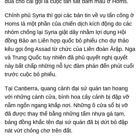
đũa cho cái gọi là cuộc tàn sát đẫm máu ở Homs.
Chính phủ Syria thì gọi các bản tin về vụ tấn công ở
Homs là một phần của chiến dịch kích động do các
nhóm chống lại Syria giật dây nhằm lợi dụng Hội
đồng Bảo an Liên hợp quốc bỏ phiếu cho dự thảo
kêu gọi ông Assad từ chức của Liên đoàn Ảrập. Nga
và Trung Quốc tuy nhiên đã phủ quyết nghị quyết
này bất chấp những nỗ lực đàm phán đến phút cuối
trước cuộc bỏ phiếu.
Tại Canberra, quang cảnh đại sứ quán tan hoang
với những cánh cửa, bình hoa cây cảnh bị đập vỡ
nằm ngổn ngang khắp nơi. Những ô cửa sổ bị vỡ
đã được thay thế bằng những tấm nhựa gá tạm,
bảng đồng khắc tên đại sứ quán đã bị dứt bỏ đập
nát vứt chỏng chơ trên đất.