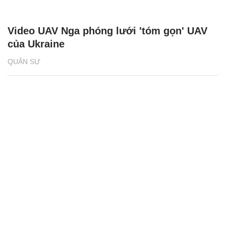
Video UAV Nga phóng lưới 'tóm gọn' UAV
của Ukraine
QUÂN SỰ