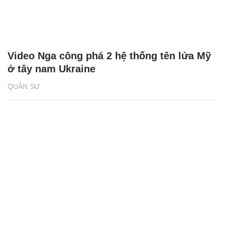
Video Nga công phá 2 hệ thống tên lửa Mỹ
ở tây nam Ukraine
QUÂN SỰ