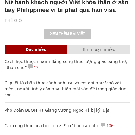
Nữ hành khách người Việt khỏa thân ở sân
bay Philippines vì bị phạt quá hạn visa
THẾ GIỚI
XEM THÊM BÀI VIẾT
Đọc nhiều
Bình luận nhiều
Cách học thuộc nhanh Bảng công thức lượng giác bằng thơ,
"thần chú"
17
Clip lột tả chân thực cảnh anh trai và em gái như 'chó với
mèo', người tinh ý còn phát hiện một vấn đề trong giáo dục
con
Phó Đoàn ĐBQH Hà Giang Vương Ngọc Hà bị kỷ luật
Các công thức hóa học lớp 8, 9 cơ bản cần nhớ
106