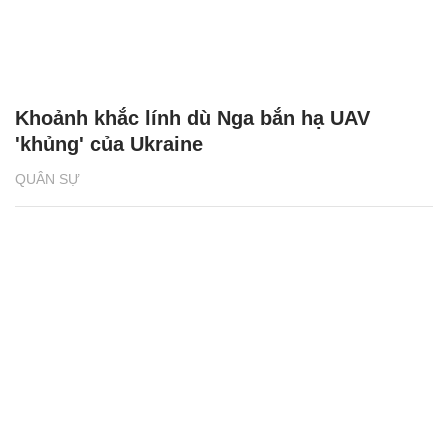
Khoảnh khắc lính dù Nga bắn hạ UAV
'khủng' của Ukraine
QUÂN SỰ