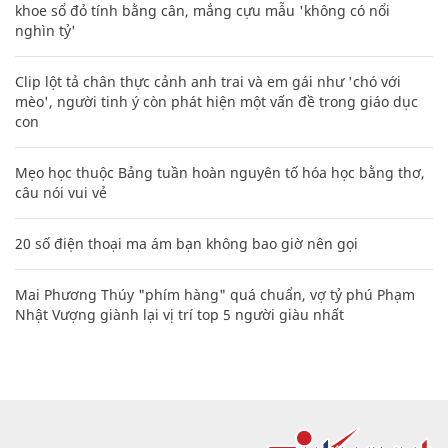
khoe sổ đỏ tính bằng cân, mắng cựu mẫu 'không có nổi
nghìn tỷ'
Clip lột tả chân thực cảnh anh trai và em gái như 'chó với
mèo', người tinh ý còn phát hiện một vấn đề trong giáo dục
con
Mẹo học thuộc Bảng tuần hoàn nguyên tố hóa học bằng thơ,
câu nói vui vẻ
20 số điện thoại ma ám bạn không bao giờ nên gọi
Mai Phương Thúy "phím hàng" quá chuẩn, vợ tỷ phú Phạm
Nhật Vượng giành lại vị trí top 5 người giàu nhất