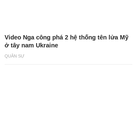
Video Nga công phá 2 hệ thống tên lửa Mỹ
ở tây nam Ukraine
QUÂN SỰ