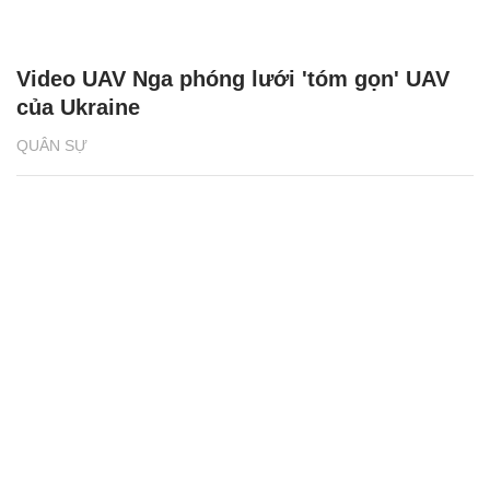
Video UAV Nga phóng lưới 'tóm gọn' UAV
của Ukraine
QUÂN SỰ