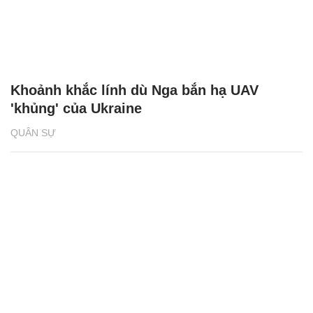
Khoảnh khắc lính dù Nga bắn hạ UAV
'khủng' của Ukraine
QUÂN SỰ