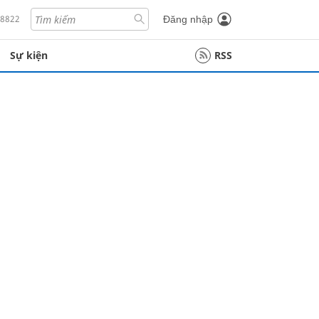
18822
Đăng nhập
Sự kiện
RSS