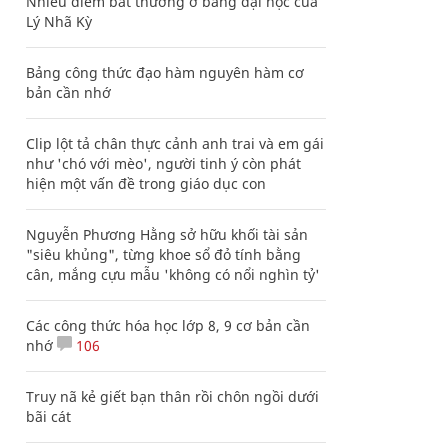
Nhiều điểm bất thường ở bằng đại học của
Lý Nhã Kỳ
Bảng công thức đạo hàm nguyên hàm cơ
bản cần nhớ
Clip lột tả chân thực cảnh anh trai và em gái
như 'chó với mèo', người tinh ý còn phát
hiện một vấn đề trong giáo dục con
Nguyễn Phương Hằng sở hữu khối tài sản
"siêu khủng", từng khoe sổ đỏ tính bằng
cân, mắng cựu mẫu 'không có nổi nghìn tỷ'
Các công thức hóa học lớp 8, 9 cơ bản cần
nhớ
106
Truy nã kẻ giết bạn thân rồi chôn ngồi dưới
bãi cát