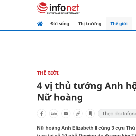
Đời sống
Thị trường
Thế giới
THẾ GIỚI
4 vị thủ tướng Anh h
Nữ hoàng
Nữ hoàng Anh Elizabeth II cùng 3 cựu Thủ
trưa tại số 10 phố Dowing do đương kim 