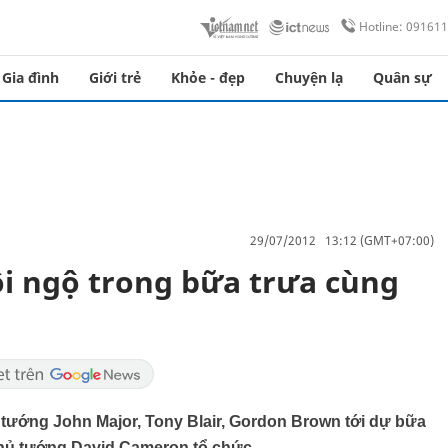
Hotline: 09161
Gia đình
Giới trẻ
Khỏe - đẹp
Chuyện lạ
Quân sự
29/07/2012 13:12 (GMT+07:00)
ội ngộ trong bữa trưa cùng
 tướng John Major, Tony Blair, Gordon Brown tới dự bữa
Thủ tướng David Cameron tổ chức.