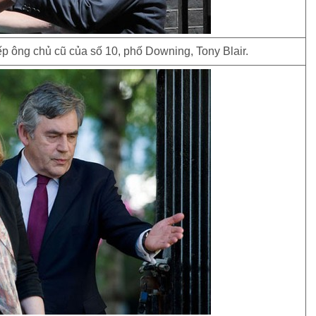
p ông chủ cũ của số 10, phố Downing, Tony Blair.