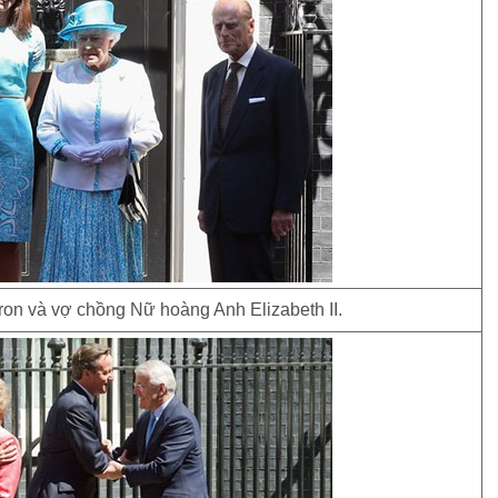
n và vợ chồng Nữ hoàng Anh Elizabeth II.