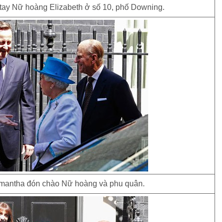
ay Nữ hoàng Elizabeth ở số 10, phố Downing.
mantha đón chào Nữ hoàng và phu quân.