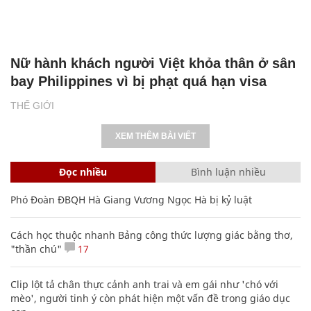
Nữ hành khách người Việt khỏa thân ở sân
bay Philippines vì bị phạt quá hạn visa
THẾ GIỚI
XEM THÊM BÀI VIẾT
Đọc nhiều
Bình luận nhiều
Phó Đoàn ĐBQH Hà Giang Vương Ngọc Hà bị kỷ luật
Cách học thuộc nhanh Bảng công thức lượng giác bằng thơ,
"thần chú"
17
Clip lột tả chân thực cảnh anh trai và em gái như 'chó với
mèo', người tinh ý còn phát hiện một vấn đề trong giáo dục