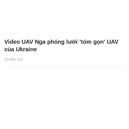
Video UAV Nga phóng lưới 'tóm gọn' UAV
của Ukraine
QUÂN SỰ