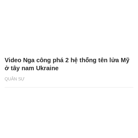
Video Nga công phá 2 hệ thống tên lửa Mỹ
ở tây nam Ukraine
QUÂN SỰ