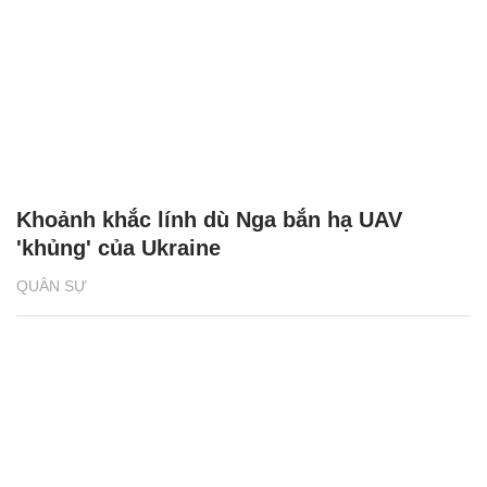
Khoảnh khắc lính dù Nga bắn hạ UAV
'khủng' của Ukraine
QUÂN SỰ