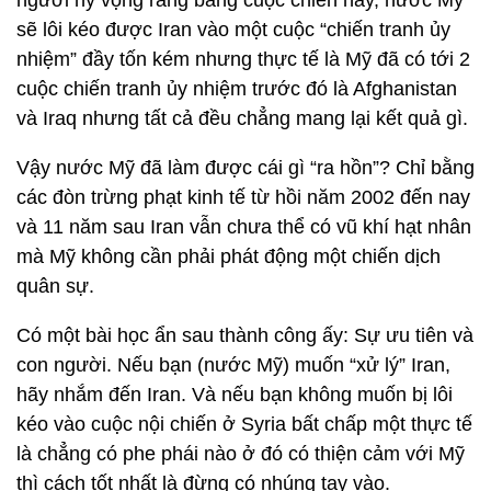
người hy vọng rằng bằng cuộc chiến này, nước Mỹ
sẽ lôi kéo được Iran vào một cuộc “chiến tranh ủy
nhiệm” đầy tốn kém nhưng thực tế là Mỹ đã có tới 2
cuộc chiến tranh ủy nhiệm trước đó là Afghanistan
và Iraq nhưng tất cả đều chẳng mang lại kết quả gì.
Vậy nước Mỹ đã làm được cái gì “ra hồn”? Chỉ bằng
các đòn trừng phạt kinh tế từ hồi năm 2002 đến nay
và 11 năm sau Iran vẫn chưa thể có vũ khí hạt nhân
mà Mỹ không cần phải phát động một chiến dịch
quân sự.
Có một bài học ẩn sau thành công ấy: Sự ưu tiên và
con người. Nếu bạn (nước Mỹ) muốn “xử lý” Iran,
hãy nhắm đến Iran. Và nếu bạn không muốn bị lôi
kéo vào cuộc nội chiến ở Syria bất chấp một thực tế
là chẳng có phe phái nào ở đó có thiện cảm với Mỹ
thì cách tốt nhất là đừng có nhúng tay vào.