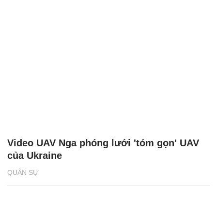
Video UAV Nga phóng lưới 'tóm gọn' UAV
của Ukraine
QUÂN SỰ