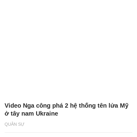
Video Nga công phá 2 hệ thống tên lửa Mỹ
ở tây nam Ukraine
QUÂN SỰ