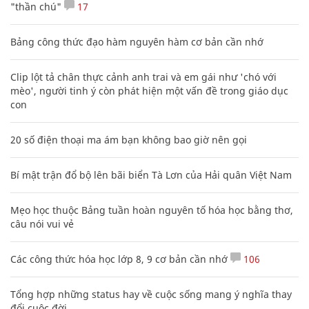
"thần chú"
17
Bảng công thức đạo hàm nguyên hàm cơ bản cần nhớ
Clip lột tả chân thực cảnh anh trai và em gái như 'chó với
mèo', người tinh ý còn phát hiện một vấn đề trong giáo dục
con
20 số điện thoại ma ám bạn không bao giờ nên gọi
Bí mật trận đổ bộ lên bãi biển Tà Lơn của Hải quân Việt Nam
Mẹo học thuộc Bảng tuần hoàn nguyên tố hóa học bằng thơ,
câu nói vui vẻ
Các công thức hóa học lớp 8, 9 cơ bản cần nhớ
106
Tổng hợp những status hay về cuộc sống mang ý nghĩa thay
đổi cuộc đời