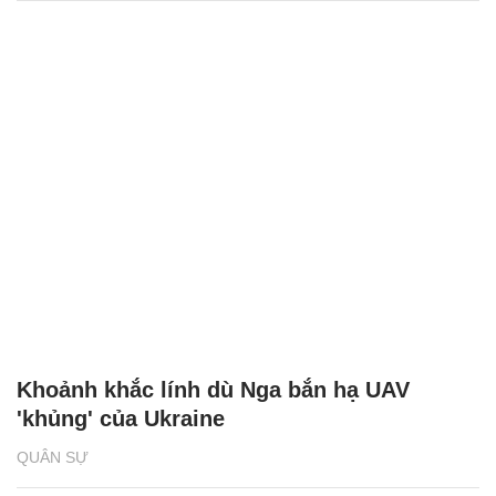
Khoảnh khắc lính dù Nga bắn hạ UAV
'khủng' của Ukraine
QUÂN SỰ