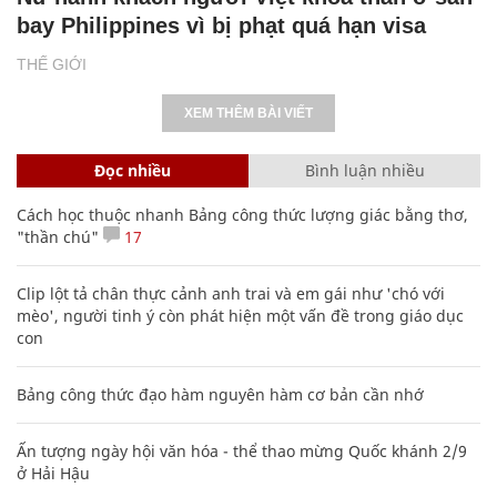
bay Philippines vì bị phạt quá hạn visa
THẾ GIỚI
XEM THÊM BÀI VIẾT
Đọc nhiều
Bình luận nhiều
Cách học thuộc nhanh Bảng công thức lượng giác bằng thơ,
"thần chú"
17
Clip lột tả chân thực cảnh anh trai và em gái như 'chó với
mèo', người tinh ý còn phát hiện một vấn đề trong giáo dục
con
Bảng công thức đạo hàm nguyên hàm cơ bản cần nhớ
Ấn tượng ngày hội văn hóa - thể thao mừng Quốc khánh 2/9
ở Hải Hậu