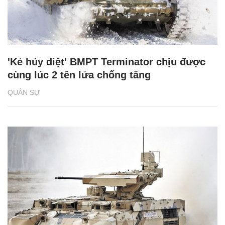
'Kẻ hủy diệt' BMPT Terminator chịu được
cùng lúc 2 tên lửa chống tăng
QUÂN SỰ