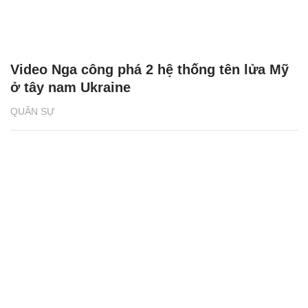
Video Nga công phá 2 hệ thống tên lửa Mỹ
ở tây nam Ukraine
QUÂN SỰ