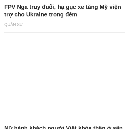
FPV Nga truy đuổi, hạ gục xe tăng Mỹ viện
trợ cho Ukraine trong đêm
QUÂN SỰ
Nữ hành khách người Việt khỏa thân ở sân