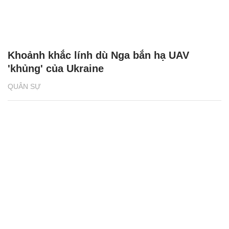
Khoảnh khắc lính dù Nga bắn hạ UAV
'khủng' của Ukraine
QUÂN SỰ