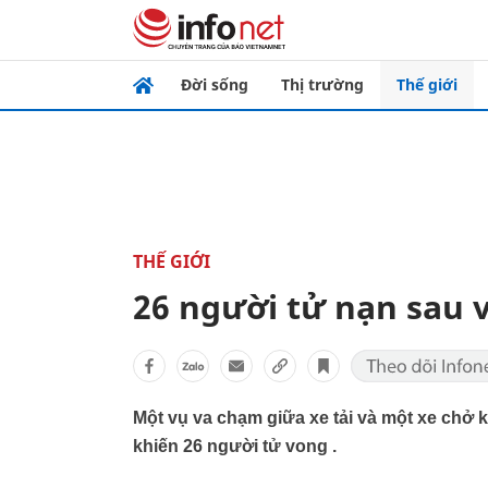
Đời sống
Thị trường
Thế giới
THẾ GIỚI
26 người tử nạn sau 
Một vụ va chạm giữa xe tải và một xe chở 
khiến 26 người tử vong .