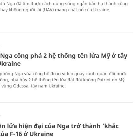
 dù Nga đã tìm được cách dùng súng ngắn bắn hạ thành công
bay không người lái (UAV) mang chất nổ của Ukraine.
Ự
 Nga công phá 2 hệ thống tên lửa Mỹ ở tây
kraine
phòng Nga vừa công bố đoạn video quay cảnh quân đội nước
công, phá hủy 2 hệ thống tên lửa đất đối không Patriot do Mỹ
ở vùng Odessa, tây nam Ukraine.
Ự
ên lửa hiện đại của Nga trở thành ‘khắc
của F-16 ở Ukraine