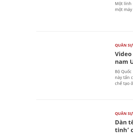
Một lính
một máy 
QUÂN S
Video
nam U
Bộ Quốc 
này tấn 
chế tạo 
QUÂN S
Dàn t
tinh’ 