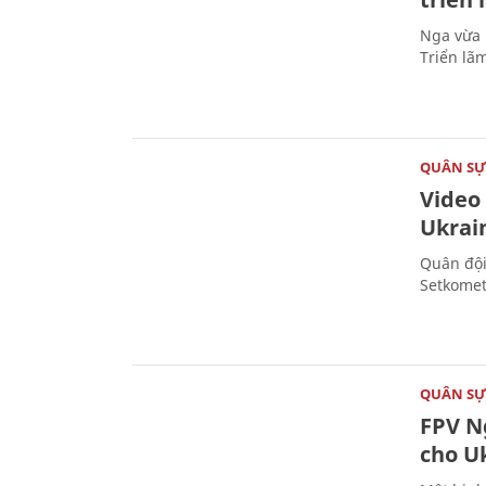
Nga vừa 
Triển lã
QUÂN S
Video
Ukrai
Quân đội
Setkomet
QUÂN S
FPV Ng
cho U