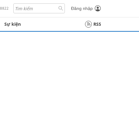
18822
Đăng nhập
Sự kiện
RSS