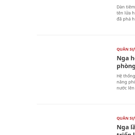
Dàn tiêm
tên lửa 
đã phá h
QUÂN S
Nga h
phòng
Hệ thống
năng phò
nước lên 
QUÂN S
Nga l
triển