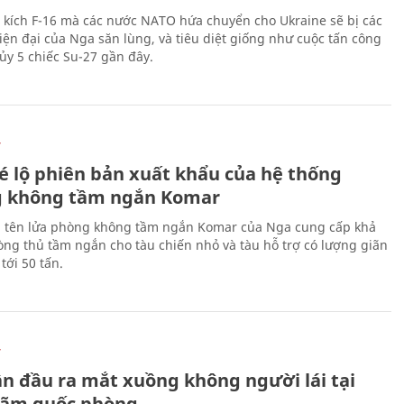
 kích F-16 mà các nước NATO hứa chuyển cho Ukraine sẽ bị các
hiện đại của Nga săn lùng, và tiêu diệt giống như cuộc tấn công
ủy 5 chiếc Su-27 gần đây.
Ự
é lộ phiên bản xuất khẩu của hệ thống
 không tầm ngắn Komar
 tên lửa phòng không tầm ngắn Komar của Nga cung cấp khả
ng thủ tầm ngắn cho tàu chiến nhỏ và tàu hỗ trợ có lượng giãn
tới 50 tấn.
Ự
ần đầu ra mắt xuồng không người lái tại
 lãm quốc phòng