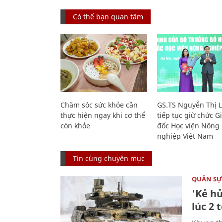
Có thể bạn quan tâm
Chăm sóc sức khỏe cần
GS.TS Nguyễn Thị 
thực hiện ngay khi cơ thể
tiếp tục giữ chức 
còn khỏe
đốc Học viện Nông
nghiệp Việt Nam
Tin cùng chuyên mục
QUÂN S
'Kẻ h
lúc 2 