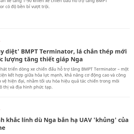
ân xe tăng T-90 khiến xe chiến đấu hỗ trợ tăng BMPT
r có độ bền bỉ vượt trội.
Ự
ủy diệt' BMPT Terminator, lá chắn thép mới
ực lượng tăng thiết giáp Nga
hát triển dòng xe chiến đấu hỗ trợ tăng BMPT Terminator – một
iện kết hợp giữa hỏa lực mạnh, khả năng cơ động cao và công
 vệ hiện đại, nhằm tối ưu hóa hiệu quả tác chiến trong môi
 thị và địa hình phức tạp.
Ự
h khắc lính dù Nga bắn hạ UAV 'khủng' của
ne