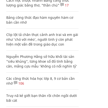
Cách học thuộc nhanh Bảng công thức
lượng giác bằng thơ, "thần chú"
17
Bảng công thức đạo hàm nguyên hàm cơ
bản cần nhớ
Clip lột tả chân thực cảnh anh trai và em gái
như 'chó với mèo', người tinh ý còn phát
hiện một vấn đề trong giáo dục con
Nguyễn Phương Hằng sở hữu khối tài sản
"siêu khủng", từng khoe sổ đỏ tính bằng
cân, mắng cựu mẫu 'không có nổi nghìn tỷ'
Các công thức hóa học lớp 8, 9 cơ bản cần
nhớ
106
Truy nã kẻ giết bạn thân rồi chôn ngồi dưới
bãi cát