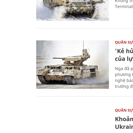
Khung th
Terminato
QUÂN S
'Kẻ h
của l
Nga đã p
phương t
nghệ bảo
trường đô
QUÂN S
Khoản
Ukrai