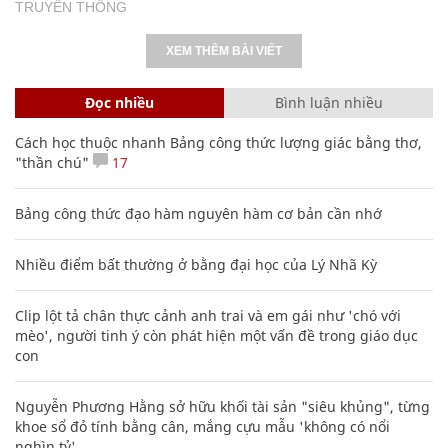
TRUYỀN THÔNG
XEM THÊM BÀI VIẾT
Đọc nhiều
Bình luận nhiều
Cách học thuộc nhanh Bảng công thức lượng giác bằng thơ,
"thần chú"
17
Bảng công thức đạo hàm nguyên hàm cơ bản cần nhớ
Nhiều điểm bất thường ở bằng đại học của Lý Nhã Kỳ
Clip lột tả chân thực cảnh anh trai và em gái như 'chó với
mèo', người tinh ý còn phát hiện một vấn đề trong giáo dục
con
Nguyễn Phương Hằng sở hữu khối tài sản "siêu khủng", từng
khoe sổ đỏ tính bằng cân, mắng cựu mẫu 'không có nổi
nghìn tỷ'