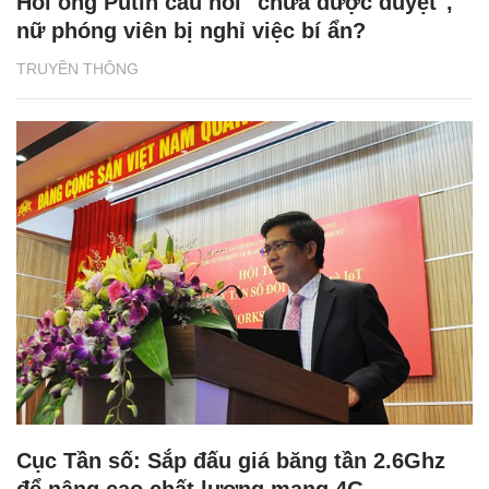
Hỏi ông Putin câu hỏi "chưa được duyệt",
nữ phóng viên bị nghỉ việc bí ẩn?
TRUYỀN THÔNG
Cục Tần số: Sắp đấu giá băng tần 2.6Ghz