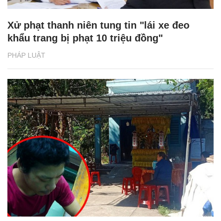
Xử phạt thanh niên tung tin "lái xe đeo
khẩu trang bị phạt 10 triệu đồng"
PHÁP LUẬT