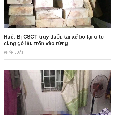
Huế: Bị CSGT truy đuổi, tài xế bỏ lại ô tô
cùng gỗ lậu trốn vào rừng
PHÁP LUẬT