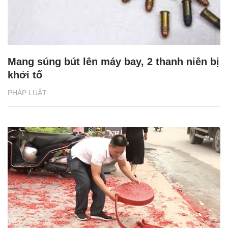
Mang súng bút lên máy bay, 2 thanh niên bị
khởi tố
PHÁP LUẬT