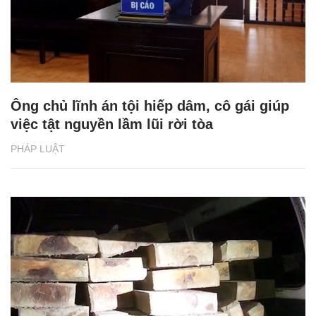
Ông chủ lĩnh án tội hiếp dâm, cô gái giúp
việc tật nguyền lầm lũi rời tòa
PHÁP LUẬT