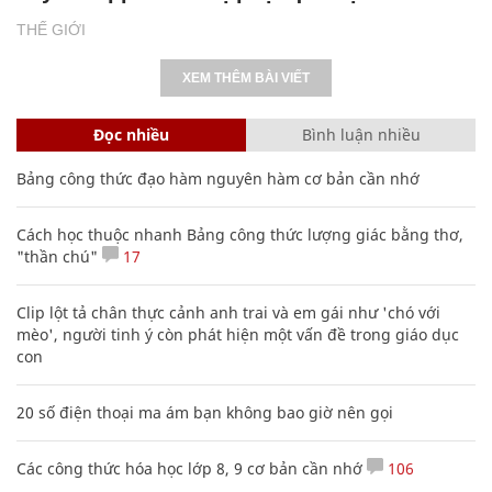
THẾ GIỚI
XEM THÊM BÀI VIẾT
Đọc nhiều
Bình luận nhiều
Bảng công thức đạo hàm nguyên hàm cơ bản cần nhớ
Cách học thuộc nhanh Bảng công thức lượng giác bằng thơ,
"thần chú"
17
Clip lột tả chân thực cảnh anh trai và em gái như 'chó với
mèo', người tinh ý còn phát hiện một vấn đề trong giáo dục
con
20 số điện thoại ma ám bạn không bao giờ nên gọi
Các công thức hóa học lớp 8, 9 cơ bản cần nhớ
106