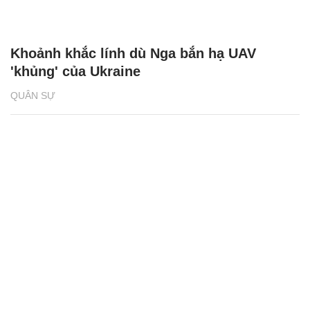
Khoảnh khắc lính dù Nga bắn hạ UAV
'khủng' của Ukraine
QUÂN SỰ