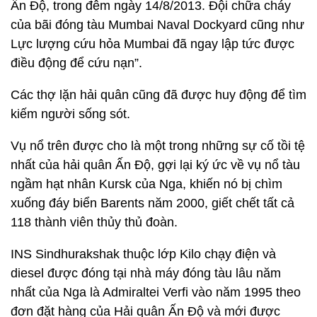
Ấn Độ, trong đêm ngày 14/8/2013. Đội chữa cháy
của bãi đóng tàu Mumbai Naval Dockyard cũng như
Lực lượng cứu hỏa Mumbai đã ngay lập tức được
điều động để cứu nạn”.
Các thợ lặn hải quân cũng đã được huy động để tìm
kiếm người sống sót.
Vụ nổ trên được cho là một trong những sự cố tồi tệ
nhất của hải quân Ấn Độ, gợi lại ký ức về vụ nổ tàu
ngầm hạt nhân Kursk của Nga, khiến nó bị chìm
xuống đáy biển Barents năm 2000, giết chết tất cả
118 thành viên thủy thủ đoàn.
INS Sindhurakshak thuộc lớp Kilo chạy điện và
diesel được đóng tại nhà máy đóng tàu lâu năm
nhất của Nga là Admiraltei Verfi vào năm 1995 theo
đơn đặt hàng của Hải quân Ấn Độ và mới được