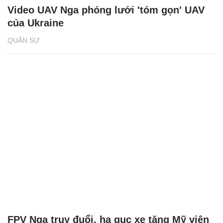
Video UAV Nga phóng lưới 'tóm gọn' UAV
của Ukraine
QUÂN SỰ
FPV Nga truy đuổi, hạ gục xe tăng Mỹ viện