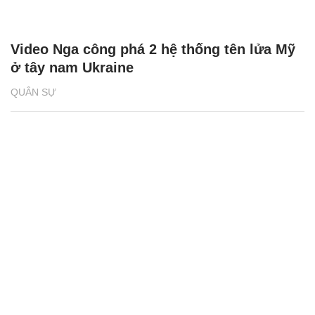
Video Nga công phá 2 hệ thống tên lửa Mỹ
ở tây nam Ukraine
QUÂN SỰ