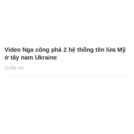
Video Nga công phá 2 hệ thống tên lửa Mỹ
ở tây nam Ukraine
QUÂN SỰ