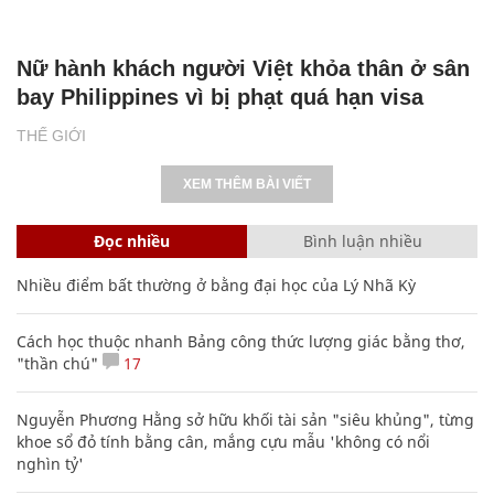
Nữ hành khách người Việt khỏa thân ở sân
bay Philippines vì bị phạt quá hạn visa
THẾ GIỚI
XEM THÊM BÀI VIẾT
Đọc nhiều
Bình luận nhiều
Nhiều điểm bất thường ở bằng đại học của Lý Nhã Kỳ
Cách học thuộc nhanh Bảng công thức lượng giác bằng thơ,
"thần chú"
17
Nguyễn Phương Hằng sở hữu khối tài sản "siêu khủng", từng
khoe sổ đỏ tính bằng cân, mắng cựu mẫu 'không có nổi
nghìn tỷ'