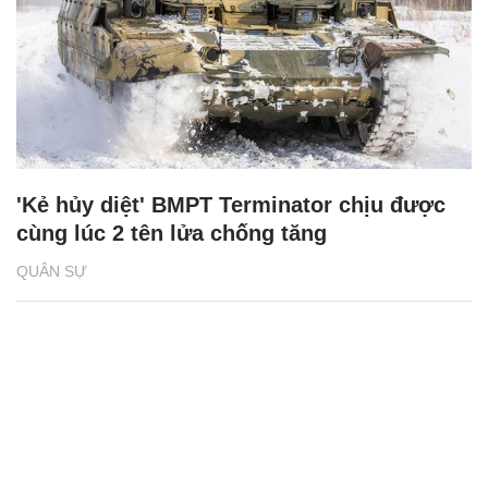
'Kẻ hủy diệt' BMPT Terminator chịu được
cùng lúc 2 tên lửa chống tăng
QUÂN SỰ