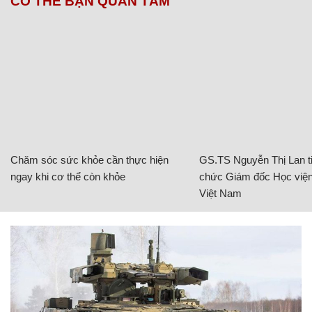
CÓ THỂ BẠN QUAN TÂM
Chăm sóc sức khỏe cần thực hiện
GS.TS Nguyễn Thị Lan ti
ngay khi cơ thể còn khỏe
chức Giám đốc Học viện
Việt Nam