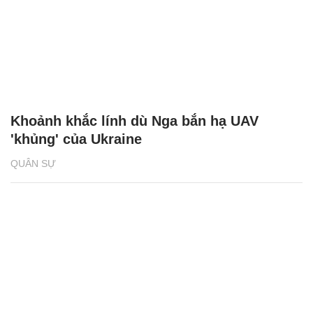
Khoảnh khắc lính dù Nga bắn hạ UAV
'khủng' của Ukraine
QUÂN SỰ