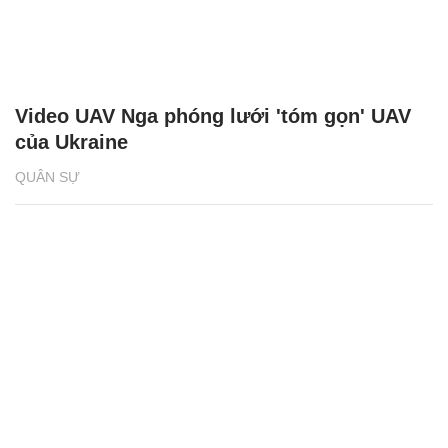
Video UAV Nga phóng lưới 'tóm gọn' UAV
của Ukraine
QUÂN SỰ