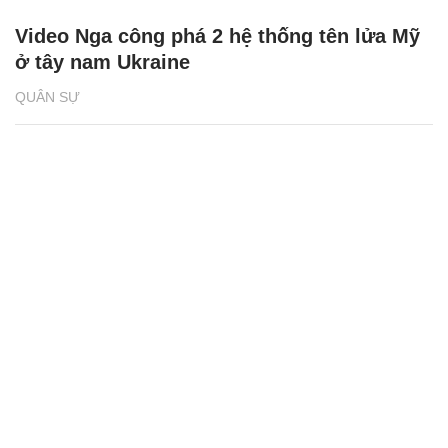
Video Nga công phá 2 hệ thống tên lửa Mỹ
ở tây nam Ukraine
QUÂN SỰ