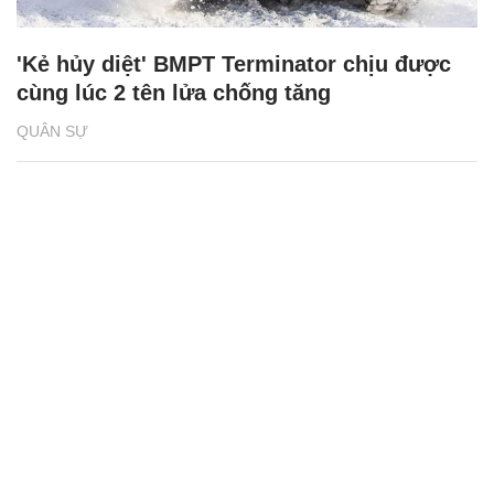
'Kẻ hủy diệt' BMPT Terminator chịu được
cùng lúc 2 tên lửa chống tăng
QUÂN SỰ