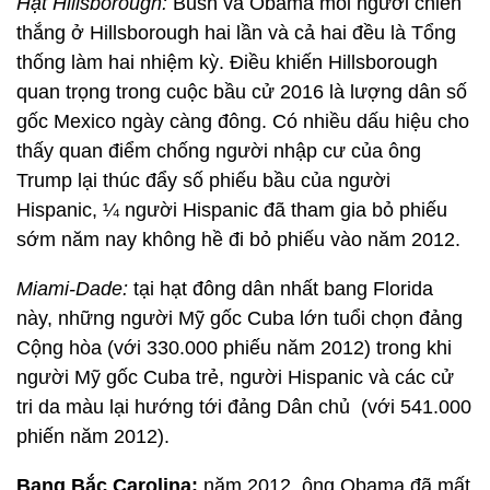
Hạt Hillsborough:
Bush và Obama mỗi người chiến
thắng ở Hillsborough hai lần và cả hai đều là Tổng
thống làm hai nhiệm kỳ. Điều khiến Hillsborough
quan trọng trong cuộc bầu cử 2016 là lượng dân số
gốc Mexico ngày càng đông. Có nhiều dấu hiệu cho
thấy quan điểm chống người nhập cư của ông
Trump lại thúc đẩy số phiếu bầu của người
Hispanic, ¼ người Hispanic đã tham gia bỏ phiếu
sớm năm nay không hề đi bỏ phiếu vào năm 2012.
Miami-Dade:
tại hạt đông dân nhất bang Florida
này, những người Mỹ gốc Cuba lớn tuổi chọn đảng
Cộng hòa (với 330.000 phiếu năm 2012) trong khi
người Mỹ gốc Cuba trẻ, người Hispanic và các cử
tri da màu lại hướng tới đảng Dân chủ (với 541.000
phiến năm 2012).
Bang Bắc Carolina:
năm 2012, ông Obama đã mất