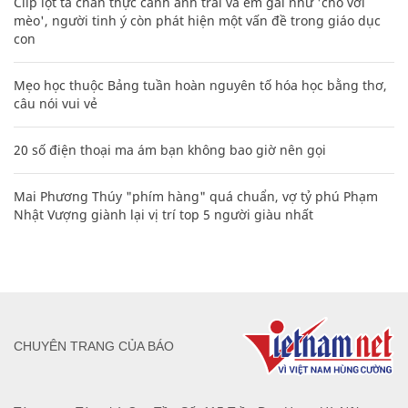
Clip lột tả chân thực cảnh anh trai và em gái như 'chó với
mèo', người tinh ý còn phát hiện một vấn đề trong giáo dục
con
Mẹo học thuộc Bảng tuần hoàn nguyên tố hóa học bằng thơ,
câu nói vui vẻ
20 số điện thoại ma ám bạn không bao giờ nên gọi
Mai Phương Thúy "phím hàng" quá chuẩn, vợ tỷ phú Phạm
Nhật Vượng giành lại vị trí top 5 người giàu nhất
CHUYÊN TRANG CỦA BÁO