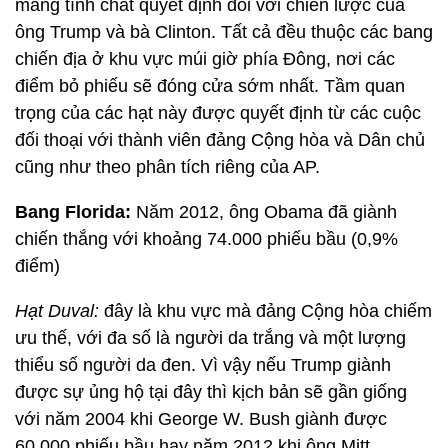
mang tính chất quyết định đối với chiến lược của
ông Trump và bà Clinton. Tất cả đều thuộc các bang
chiến địa ở khu vực múi giờ phía Đông, nơi các
điểm bỏ phiếu sẽ đóng cửa sớm nhất. Tầm quan
trọng của các hạt này được quyết định từ các cuộc
đối thoại với thành viên đảng Cộng hòa và Dân chủ
cũng như theo phân tích riêng của AP.
Bang Florida:
Năm 2012, ông Obama đã giành
chiến thắng với khoảng 74.000 phiếu bầu (0,9%
điểm)
Hạt Duval:
đây là khu vực mà đảng Cộng hòa chiếm
ưu thế, với đa số là người da trắng và một lượng
thiểu số người da đen. Vì vậy nếu Trump giành
được sự ủng hộ tại đây thì kịch bản sẽ gần giống
với năm 2004 khi George W. Bush giành được
60.000 phiếu bầu hay năm 2012 khi ông Mitt