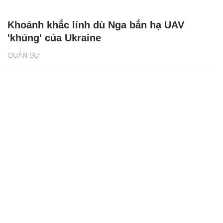
Khoảnh khắc lính dù Nga bắn hạ UAV
'khủng' của Ukraine
QUÂN SỰ