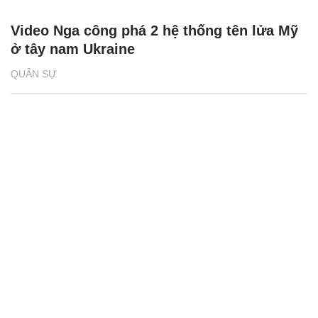
Video Nga công phá 2 hệ thống tên lửa Mỹ
ở tây nam Ukraine
QUÂN SỰ