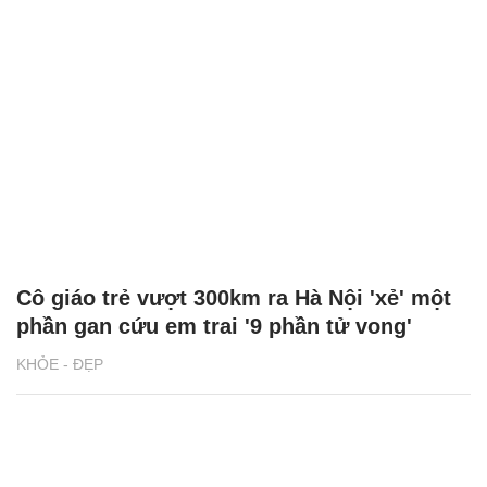
Cô giáo trẻ vượt 300km ra Hà Nội 'xẻ' một
phần gan cứu em trai '9 phần tử vong'
KHỎE - ĐẸP