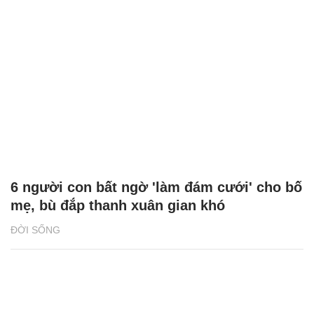
6 người con bất ngờ 'làm đám cưới' cho bố
mẹ, bù đắp thanh xuân gian khó
ĐỜI SỐNG