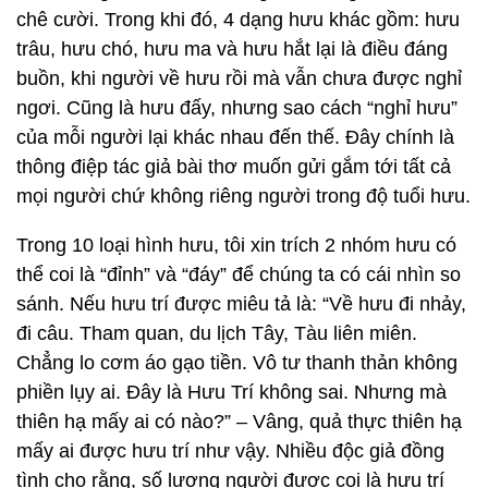
chê cười. Trong khi đó, 4 dạng hưu khác gồm: hưu
trâu, hưu chó, hưu ma và hưu hắt lại là điều đáng
buồn, khi người về hưu rồi mà vẫn chưa được nghỉ
ngơi. Cũng là hưu đấy, nhưng sao cách “nghỉ hưu”
của mỗi người lại khác nhau đến thế. Đây chính là
thông điệp tác giả bài thơ muốn gửi gắm tới tất cả
mọi người chứ không riêng người trong độ tuổi hưu.
Trong 10 loại hình hưu, tôi xin trích 2 nhóm hưu có
thể coi là “đỉnh” và “đáy” để chúng ta có cái nhìn so
sánh. Nếu hưu trí được miêu tả là: “Về hưu đi nhảy,
đi câu. Tham quan, du lịch Tây, Tàu liên miên.
Chẳng lo cơm áo gạo tiền. Vô tư thanh thản không
phiền lụy ai. Đây là Hưu Trí không sai. Nhưng mà
thiên hạ mấy ai có nào?” – Vâng, quả thực thiên hạ
mấy ai được hưu trí như vậy. Nhiều độc giả đồng
tình cho rằng, số lượng người được coi là hưu trí