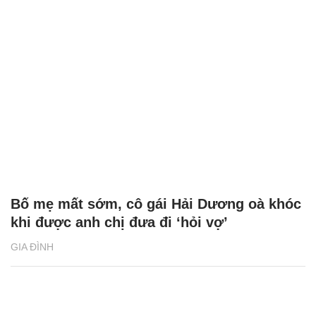
Bố mẹ mất sớm, cô gái Hải Dương oà khóc
khi được anh chị đưa đi ‘hỏi vợ’
GIA ĐÌNH