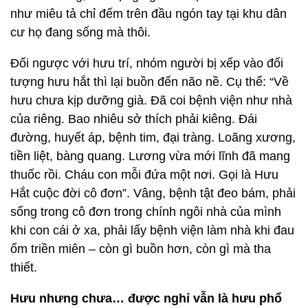
như miêu tả chỉ đếm trên đầu ngón tay tại khu dân
cư họ đang sống mà thôi.
Đối ngược với hưu trí, nhóm người bị xếp vào đối
tượng hưu hắt thì lại buồn đến não nề. Cụ thể: “Về
hưu chưa kịp dưỡng già. Đã coi bệnh viện như nhà
của riêng. Bao nhiêu sở thích phải kiêng. Đái
đường, huyết áp, bệnh tim, đại tràng. Loãng xương,
tiền liệt, bàng quang. Lương vừa mới lĩnh đã mang
thuốc rồi. Cháu con mỗi đứa một nơi. Gọi là Hưu
Hắt cuộc đời cô đơn”. Vâng, bệnh tật đeo bám, phải
sống trong cô đơn trong chính ngôi nhà của mình
khi con cái ở xa, phải lấy bệnh viện làm nhà khi đau
ốm triền miên – còn gì buồn hơn, còn gì mà tha
thiết.
Hưu nhưng chưa… được nghỉ vẫn là hưu phổ