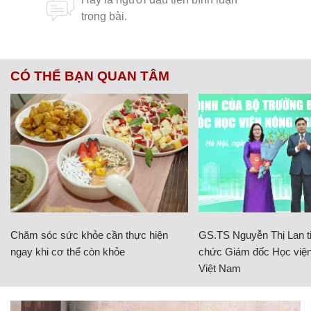
CÓ THỂ BẠN QUAN TÂM
Chăm sóc sức khỏe cần thực hiện
GS.TS Nguyễn Thị Lan ti
ngay khi cơ thể còn khỏe
chức Giám đốc Học viện
Việt Nam