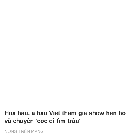
Hoa hậu, á hậu Việt tham gia show hẹn hò
và chuyện 'cọc đi tìm trâu'
NÓNG TRÊN MẠNG