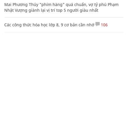
Mai Phương Thúy "phím hàng" quá chuẩn, vợ tỷ phú Phạm
Nhật Vượng giành lại vị trí top 5 người giàu nhất
Các công thức hóa học lớp 8, 9 cơ bản cần nhớ
106
Những status buồn về tình yêu, cuộc sống hàm ẩn nhiều ý
nghĩa
CHUYÊN TRANG CỦA BÁO
Tòa soạn: Tòa nhà Cục Tần Số, 115 Trần Duy Hưng Hà Nội
Giấy phép hoạt động báo chí: Số 09/GP-BTTTT, Bộ Thông tin và
Truyền thông cấp ngày 07/01/2019.