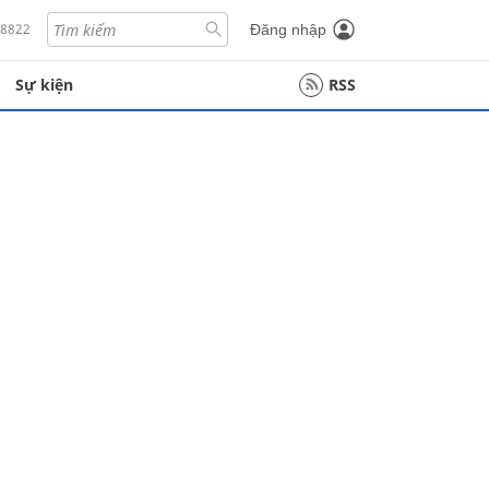
18822
Đăng nhập
Sự kiện
RSS