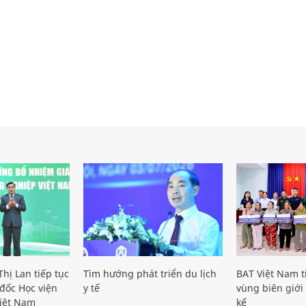
hị Lan tiếp tục
Tìm hướng phát triển du lịch
BAT Việt Nam t
đốc Học viện
y tế
vùng biên giới 
iệt Nam
kế