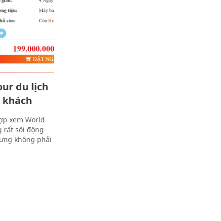
ur du lịch
t khách
 hợp xem World
g rất sôi động
nhưng không phải