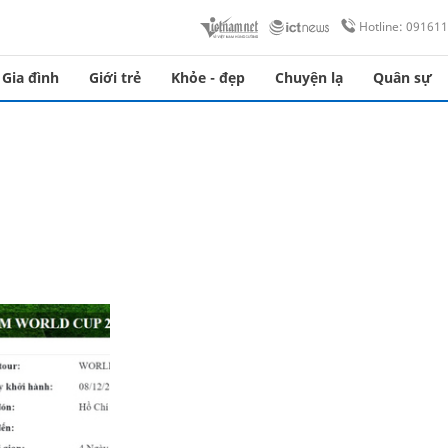
Hotline: 09161
Gia đình
Giới trẻ
Khỏe - đẹp
Chuyện lạ
Quân sự