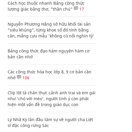
Cách học thuộc nhanh Bảng công thức
lượng giác bằng thơ, "thần chú"
17
Nguyễn Phương Hằng sở hữu khối tài sản
"siêu khủng", từng khoe sổ đỏ tính bằng
cân, mắng cựu mẫu 'không có nổi nghìn tỷ'
Bảng công thức đạo hàm nguyên hàm cơ
bản cần nhớ
Các công thức hóa học lớp 8, 9 cơ bản cần
nhớ
106
Clip lột tả chân thực cảnh anh trai và em gái
như 'chó với mèo', người tinh ý còn phát
hiện một vấn đề trong giáo dục con
Lý Nhã Kỳ lần đầu tâm sự về người cha Liệt
sĩ đặc công rừng Sác