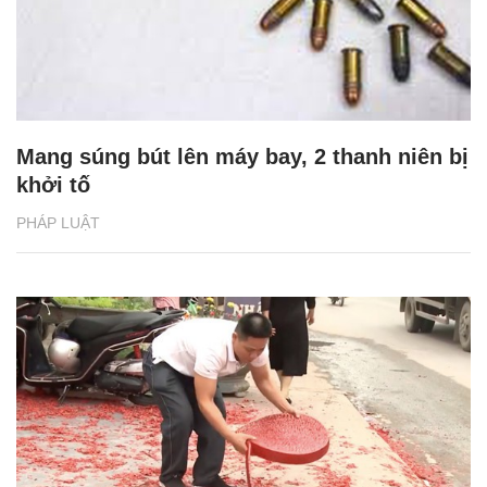
Mang súng bút lên máy bay, 2 thanh niên bị
khởi tố
PHÁP LUẬT