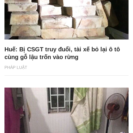
Huế: Bị CSGT truy đuổi, tài xế bỏ lại ô tô
cùng gỗ lậu trốn vào rừng
PHÁP LUẬT