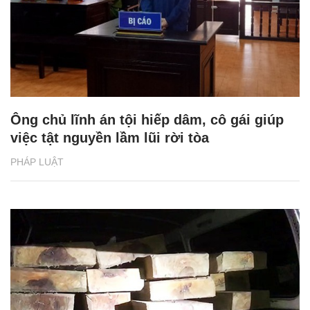
Ông chủ lĩnh án tội hiếp dâm, cô gái giúp
việc tật nguyền lầm lũi rời tòa
PHÁP LUẬT