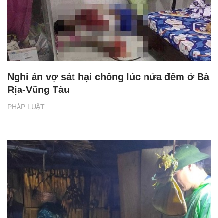
Nghi án vợ sát hại chồng lúc nửa đêm ở Bà
Rịa-Vũng Tàu
PHÁP LUẬT