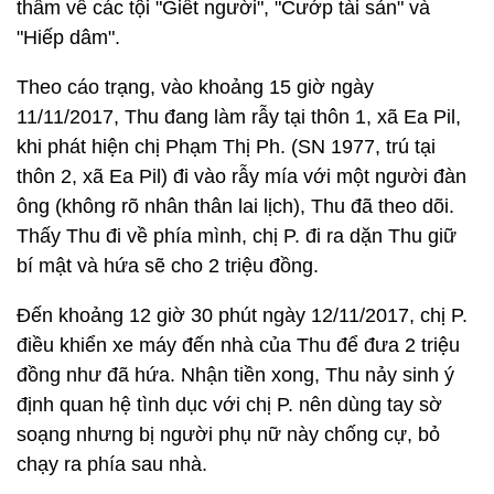
thẩm về các tội "Giết người", "Cướp tài sản" và
"Hiếp dâm".
Theo cáo trạng, vào khoảng 15 giờ ngày
11/11/2017, Thu đang làm rẫy tại thôn 1, xã Ea Pil,
khi phát hiện chị Phạm Thị Ph. (SN 1977, trú tại
thôn 2, xã Ea Pil) đi vào rẫy mía với một người đàn
ông (không rõ nhân thân lai lịch), Thu đã theo dõi.
Thấy Thu đi về phía mình, chị P. đi ra dặn Thu giữ
bí mật và hứa sẽ cho 2 triệu đồng.
Đến khoảng 12 giờ 30 phút ngày 12/11/2017, chị P.
điều khiển xe máy đến nhà của Thu để đưa 2 triệu
đồng như đã hứa. Nhận tiền xong, Thu nảy sinh ý
định quan hệ tình dục với chị P. nên dùng tay sờ
soạng nhưng bị người phụ nữ này chống cự, bỏ
chạy ra phía sau nhà.