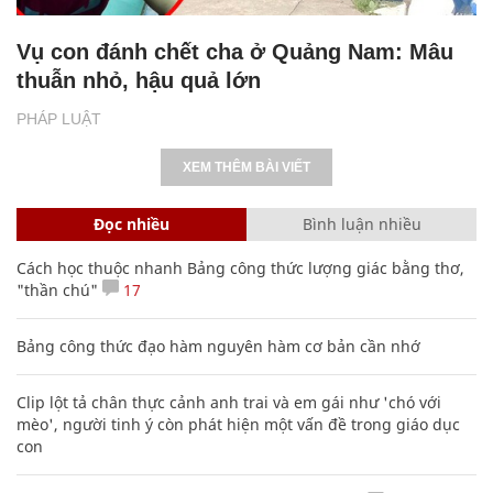
Vụ con đánh chết cha ở Quảng Nam: Mâu
thuẫn nhỏ, hậu quả lớn
PHÁP LUẬT
XEM THÊM BÀI VIẾT
Đọc nhiều
Bình luận nhiều
Cách học thuộc nhanh Bảng công thức lượng giác bằng thơ,
"thần chú"
17
Bảng công thức đạo hàm nguyên hàm cơ bản cần nhớ
Clip lột tả chân thực cảnh anh trai và em gái như 'chó với
mèo', người tinh ý còn phát hiện một vấn đề trong giáo dục
con